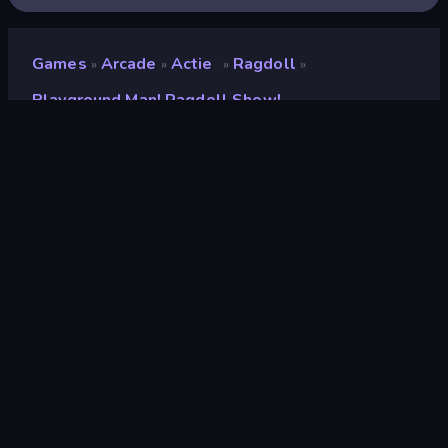
Games
Arcade
Actie
Ragdoll
»
»
»
»
Playground Man! Ragdoll Show!
Playground Man! Ragdoll
Show!
Ontwikkelaar
Eccentric Games
Beoordeling
(
op basis van de afgelopen 6
8,7
maanden
)
Gepubliceerd
maart 2025
Laatst bijgewerkt
juni 2025
Game-engine
HTML5
Platformen
Browser (desktop, mobiel,
tablet), CrazyGames-app