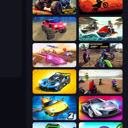
Offroad Island
Sunset Bike Racing
Monster Cars: Ultimate Simulator
Jetski Race
Ultimate Flying Car
MotoCross Riders
GT Cars Mega Ramps
Super MX - The Champion
Ultimate Flying Car 2
Grand Cyber City