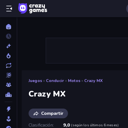
Juegos
»
Conducir
»
Motos
»
Crazy MX
Crazy MX
Compartir
Clasificación
9,0
(
según los últimos 6 meses
)