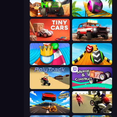
Offroad Life 3D
Rolling Balls Sea Race
Tiny Cars
Offroad Masters Challenge
Aquapark Balls Party
Sky Balls 3D
PolyTrack
Merge & Construct
Jump Master: Car Racing
3D Moto Simulator 2