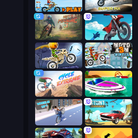
Moto X3M 5: Pool Party
Super MX - Last Season
Moto Maniac 3
Airborne Motocross
Moto X3M 6: Spooky Land
Moto X3M 4 Winter
Cycle Extreme
Jet Boat Racing
Wheelie Up
Stunt Paradise