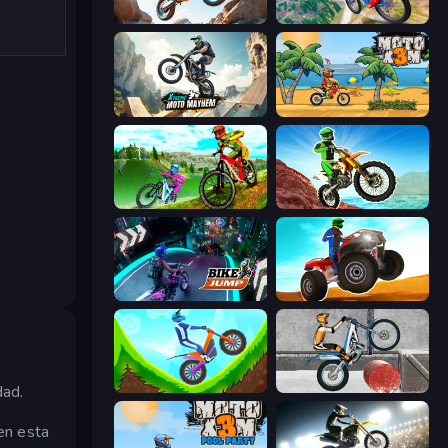
Trial Mania
Riders Downhill Racing
Xtreme Moto Mayhem
Moto X3M
MX Offroad Master
Dirt Bike Mad Skills
Bike Jump
ATV Ultimate Offroad
Hill Climb on Moto Bike
Trials Ice Ride
dad.
en esta