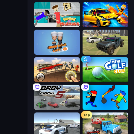
House of Hazards
BMG: Ragdoll Playground
Rush Hour Cafe
4x4 Offroader
Earn to Die: Zombie Ride
Mini Golf Club
Derby Crash 5
Mini-Caps: Bombs
Top