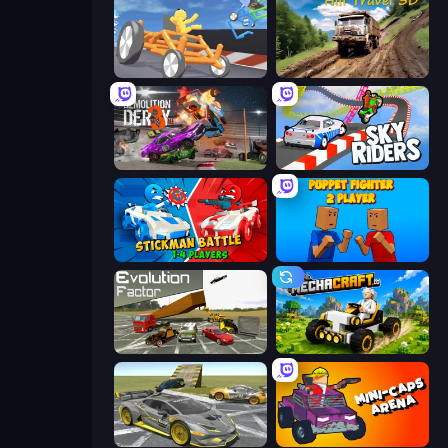
Draw Crash Race
Hill Travel 3D
Demolition Derby 3
Sky Riders
Stickman battle 1-4 Players
Puppet Fighter 2 Player
Evolution Factor
Mechacraft.io
Wrong Way
Mini-Caps: Arena