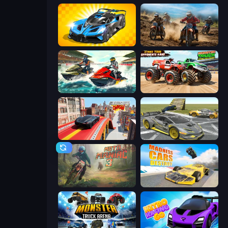
GT Cars Mega Ramps
Motocross Dirt Bike Race Games
Jetski Race
Monster Truck Demolition Derby
Slingshot Crash
Wrong Way
Moto Maniac 3
Madness Cars Destroy