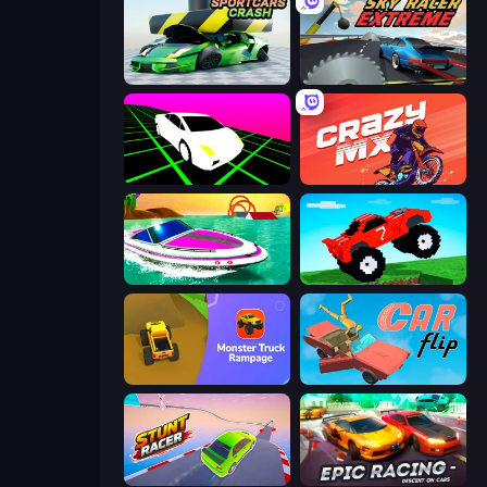
Sportcars Crash
Sky Racer Extreme
Slope Car
Crazy MX
Jet Boat Racing
Funny Mad Racing
Monster Truck Rampage
Car Flip!
Stunt Racer
Epic Racing - Descent on Cars