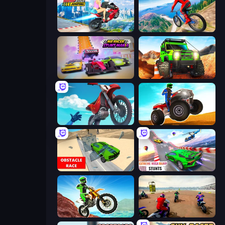
Ramp Bike Jumping
Riders Downhill Racing
MR RACER Stunt Mania
Offroad Life 3D
Airborne Motocross
ATV Ultimate Offroad
Obstacle Race: Destroying Simulator!
Impossible Mega Ramp Car Stunt
Dirt Bike Mad Skills
Super MX - The Champion