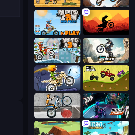
Moto X3M
Trial Mania
Moto X3M 5: Pool Party
Sunset Bike Racing
Moto X3M 4 Winter
Xtreme Moto Mayhem
Moto X3M 6: Spooky Land
Hill Racing
Trials Ice Ride
Bike Jump