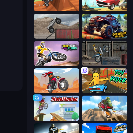
Blocky Trials
Stunt Paradise
Hard Wheels
Offroad Island
Trial Bike Epic Stunts
Trials Ride
Stickman Moto Race Extreme
Toy Rider
Moto Maniac
Cartoon Moto Stunt