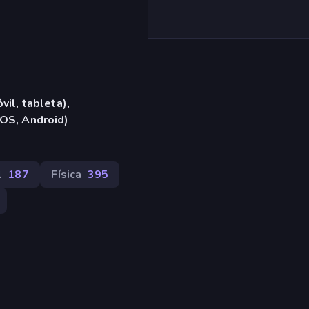
vil, tableta),
iOS, Android)
l
187
Física
395