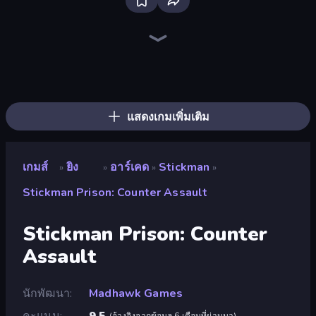
SkillWarz
Kirka.io
Fragen
CS: Chaos Squad
Chicken CS
Block Contra: Clutch Strike
Mine Shooter 2: Noob vs Mobs
Zombie Hunters Online
KS Z
Redcoats.io
Pixel Combat: Zombies Strike
Ninja Clash Heroes
Battle of the Soldiers: Red vs Blue
Chicken Strike
The Battleground
ZombieStrike
Zomblox
Pixel World
แสดงเกมเพิ่มเติม
เกมส์
ยิง
อาร์เคด
Stickman
»
»
»
»
Stickman Prison: Counter Assault
Stickman Prison: Counter
Assault
นักพัฒนา
Madhawk Games
คะแนน
9.5
(
อ้างอิงจากข้อมูล 6 เดือนที่ผ่านมา
)