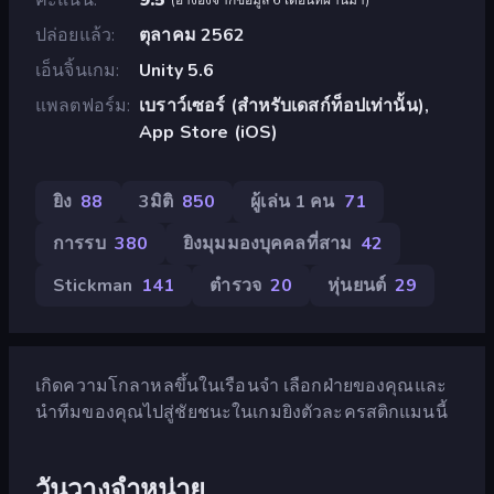
ปล่อยแล้ว
ตุลาคม 2562
เอ็นจิ้นเกม
Unity 5.6
แพลตฟอร์ม
เบราว์เซอร์ (สำหรับเดสก์ท็อปเท่านั้น),
App Store (iOS)
ยิง
88
3มิติ
850
ผู้เล่น 1 คน
71
การรบ
380
ยิงมุมมองบุคคลที่สาม
42
Stickman
141
ตำรวจ
20
หุ่นยนต์
29
เกิดความโกลาหลขึ้นในเรือนจำ เลือกฝ่ายของคุณและ
นำทีมของคุณไปสู่ชัยชนะในเกมยิงตัวละครสติกแมนนี้
วันวางจำหน่าย