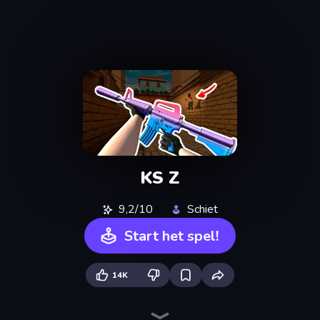
KS Z
9,2/10
Schiet
Start het spel!
14K