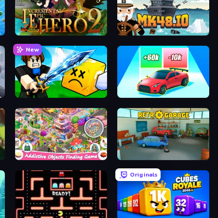
Incremental Epic Hero 2
Mk48.io
New
Lucky Block Rush: Fight & Brainrots
Upgrade the Supercar 3D
Scavenger Hunt - Hidden Items
Retro Garage
Originals