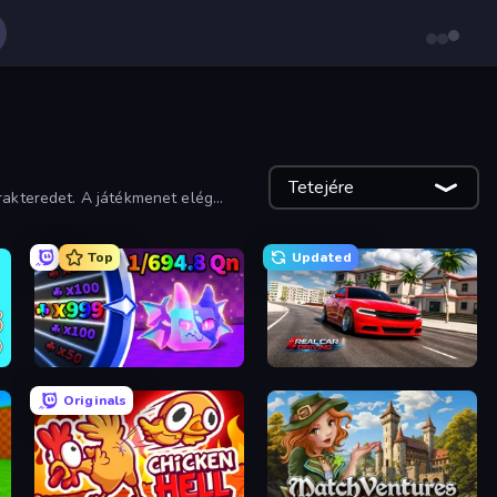
Tetejére
arakteredet. A játékmenet elég
Top
Updated
Meeland.io
Real Car Driving
Originals