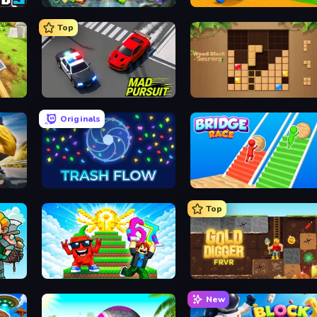
Forgotten Treasure 2
Throw a Lucky Block
Top
raft
Mad Pursuit
Wood Block Journey
Originals
Trash Flow
Bridge Race
Top
Run and Jump for Brainrot
Gold Digger FRVR
New