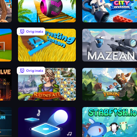
Rolling Balls Sea Race
Block City Invasion
Originals
Harvesting Season
Mazean
Originals
Runefall
Yukon: Family Adventure