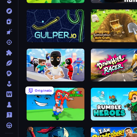
Lumber Harvest: Tree Cutting Game
Escape Road 3
Gulper.io
Digging Simulator: Hole C
Mr. Dude: Online Multiverse Challenge
Downhill Racer
Originals
Escape Tsunami for Brainrots!
Rumble Heroes