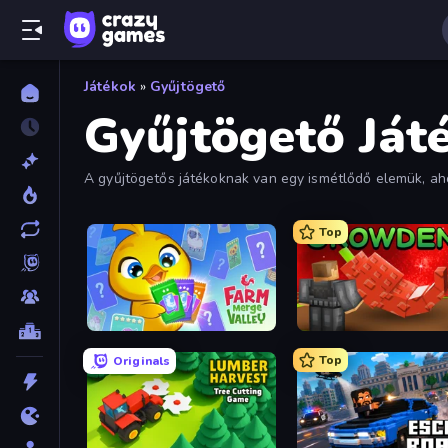
Játékok
»
Gyűjtögető
Gyűjtögető Ját
A gyűjtögetős játékoknak van egy ismétlődő elemük, ahol
kielégítő lehet.
Top
Farm Merge Valley
Grow A Garden | Growden
Top
Originals