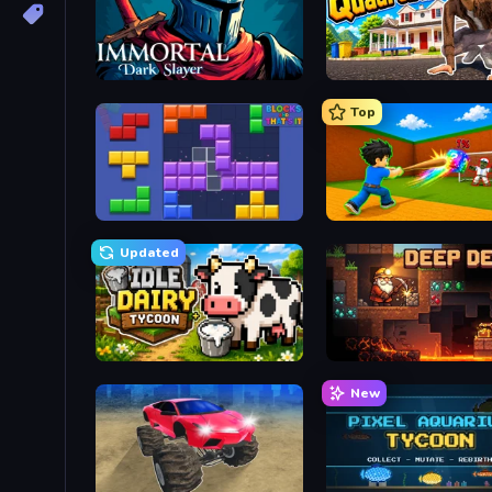
Immortal: Dark Slayer
I Am Quadrober!
Top
Blocks and that’s it
Baseball For Brainrot
Updated
Idle Dairy Tycoon
Deep Delve
New