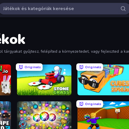
ékok
 tárgyakat gyűjtesz, felépíted a környezetedet, vagy fejleszted a k
Originals
Originals
.io
Stone Grass: Mowing Simulator
Cubes 2048.io
Originals