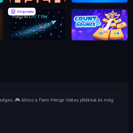
Pacman
Cubes 2048 Royale
Originals
MagnetArrow
Count and Bounce
kséges. 🎮 Játssz a Farm Merge Valley játékkal és még