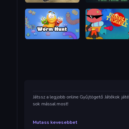
Monster Cars: Ultimate Simulator
Pixel Aquarium Tycoon
Worm Hunt
Bubble Trouble
Játssz a legjobb online Gyűjtögető Játékok já
sok mással most!
Mutass kevesebbet