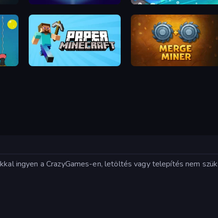
Tile Jumper 3D
Stabfish.io
Paper Minecraft
Merge Miner
tékkal ingyen a CrazyGames-en, letöltés vagy telepítés nem szü