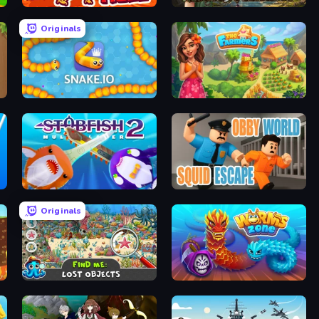
Chicken Hell
MatchVentures
Originals
Snake.io
The Farmers
Stabfish 2
Obby World: Squid Escape
Originals
Find Me: Lost Objects
Worms.Zone