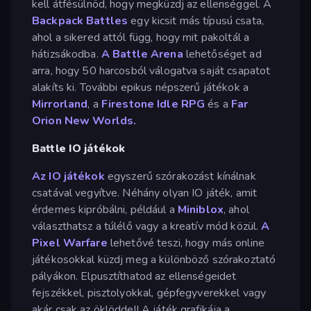
kell átfésülnöd, hogy megküzdj az ellenséggel. A
Backpack Battles
egy kicsit más típusú csata,
ahol a sikered attól függ, hogy mit pakoltál a
hátizsákodba.
A Battle Arena
lehetőséget ad
arra, hogy 50 harcosból válogatva saját csapatot
alakíts ki. További epikus népszerű játékok a
Mirrorland
, a
Firestone Idle RPG
és a
Far
Orion New Worlds.
Battle IO játékok
Az IO játékok
egyszerű szórakozást kínálnak
csatával vegyítve. Néhány olyan IO játék, amit
érdemes kipróbálni, például a
Miniblox
, ahol
választhatsz a túlélő vagy a kreatív mód közül.
A
Pixel Warfare
lehetővé teszi, hogy más online
játékosokkal küzdj meg a különböző szórakoztató
pályákon. Elpusztíthatod az ellenségeidet
fejszékkel, pisztolyokkal, gépfegyverekkel vagy
akár csak az öklöddel! A játék grafikája a