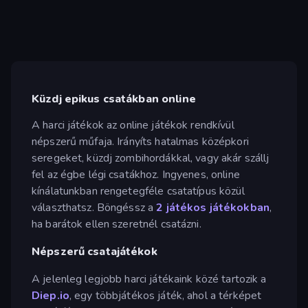
Küzdj epikus csatákban online
A harci játékok az online játékok rendkívül
népszerű műfaja. Irányíts hatalmas középkori
seregeket, küzdj zombihordákkal, vagy akár szállj
fel az égbe légi csatákhoz. Ingyenes, online
kínálatunkban rengetegféle csatatípus közül
választhatsz. Böngéssz a
2 játékos játékokban
,
ha barátok ellen szeretnél csatázni.
Népszerű csatajátékok
A jelenleg legjobb harci játékaink közé tartozik a
Diep.io
, egy többjátékos játék, ahol a térképet