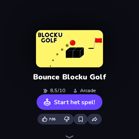
Bounce Blocku Golf
8,5/10
Arcade
Start het spel!
705