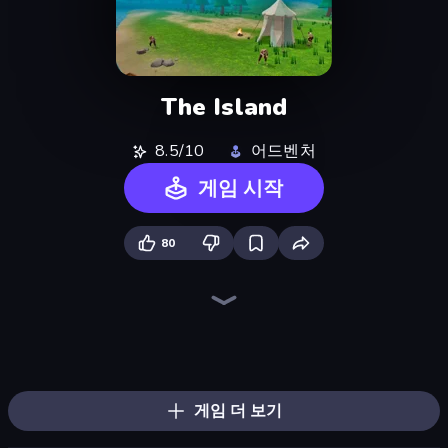
The Island
8.5/10
어드벤처
게임 시작
80
Dead Land: Survival
Dig out of Prison
The Cat in Yellow
Horror Tale
Pocket Zone
WinterCraft: Survival in the Forest
The Final Earth 2
Overtitans: Destroyers of Worlds
Magic World
Antarctica 88
Schoolboy Escape: Runaway
Horror Tale 2: Samantha
Schoolboy Escape 2
Doors Castle
Horror Tale 3: The Witch
Escape Room: Strange Case 2
Skinwalker
Gothic Story RPG
게임 더 보기