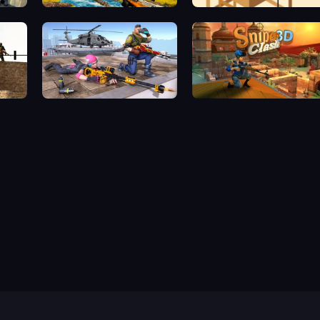
Jungle Deer Hunting
Elite Sniper
oldier
FPS Commando Gun Shooting Game
Sniper Clash 3D