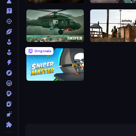
Sniper Team 3
Sniper Mission
SNIPER
Lethal Sniper 3D: Army S
Originals
Sniper Master