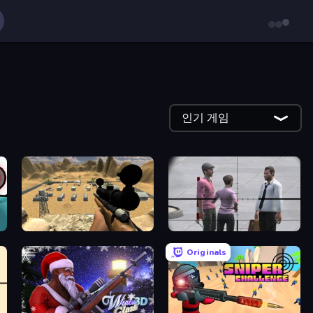
인기 게임
Ghost Sniper
Sniper Assassin - Government Agent
Originals