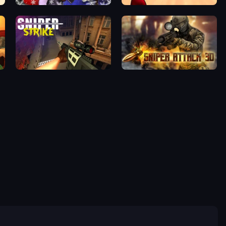
Winter Clash 3D
Sniper Challenge
Sniper Strike
Sniper Attack 3D: Shooting War