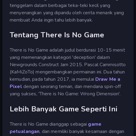
tenggelam dalam berbagai teka-teki kecil yang
menyenangkan yang dipandu oleh cerita menarik yang
membuat Anda ingin tahu lebih banyak.
Tentang There Is No Game
There is No Game adalah judul berdurasi 10-15 menit
yang memenangkan kategori 'deception' dalam
Newgrounds Construct Jam 2015. Pascal Cammisotto
(KaMiZoTo) mengembangkan permainan ini. Dua tahun
kemudian, pada tahun 2017, ia memulai
Draw Me a
Pixel
dengan seorang teman, dan mendana spin-off
yang sukses, 'There is No Game: Wrong Dimension'.
Lebih Banyak Game Seperti Ini
There is No Game dianggap sebagai
game
petualangan
, dan memiliki banyak kesamaan dengan