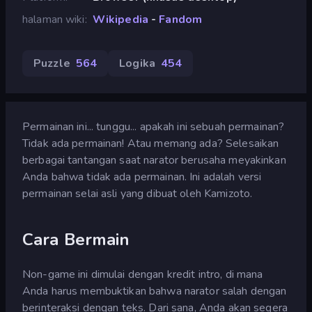
halaman wiki
Wikipedia
-
Fandom
Puzzle
564
Logika
454
Permainan ini... tunggu... apakah ini sebuah permainan?
Tidak ada permainan! Atau memang ada? Selesaikan
berbagai tantangan saat narator berusaha meyakinkan
Anda bahwa tidak ada permainan. Ini adalah versi
permainan selai asli yang dibuat oleh Kamizoto.
Cara Bermain
Non-game ini dimulai dengan kredit intro, di mana
Anda harus membuktikan bahwa narator salah dengan
berinteraksi dengan teks. Dari sana, Anda akan segera