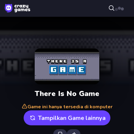
There Is No Game
Game ini hanya tersedia di komputer
Tampilkan Game lainnya