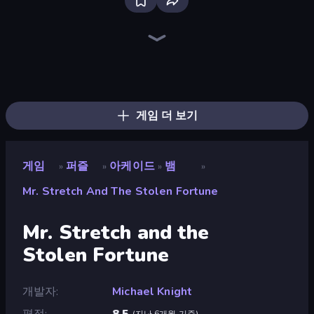
Bloxd.io
Ragdoll Archers
EvoWars.io
Piece of Cake: Merge and Bake
Veck.io
Traffic Rider
Racing Limits
Mahjongg Solitaire
Screw Out: Bolts and Nuts
Words of Wonders
Piles of Mahjong
Designville: Merge & Design
Space Waves
Miniblox
SkillWarz
Stickman Clash
Fortzone Battle Royale
Arrow Escape
게임 더 보기
게임
퍼즐
아케이드
뱀
»
»
»
»
Mr. Stretch And The Stolen Fortune
Mr. Stretch and the
Stolen Fortune
개발자
Michael Knight
평점
8.5
(
지난 6개월 기준
)