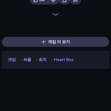
194
Piece of Cake: Merge and Bake
Piles of Mahjong
Skydom
Cut the Rope
Gomu Goman
Square Punki Long Hand
Arrow Escape
Nonogram Square
Find The Cow
Pixel Blast
Line Driver
Numicolor
Diamond Drawing by Numbers
Screw Out: Bolts and Nuts
Jigpic Solitaire
Match Masters
Coloring by Numbers: Pixel House
Color Tap: Coloring by Numbers
게임 더 보기
게임
퍼즐
로직
Heart Box
»
»
»
Heart Box
개발자
RAD BROTHERS
평점
9.2
(
지난 6개월 기준
)
출시
2018년 2월
마지막 업데이트
2024년 11월