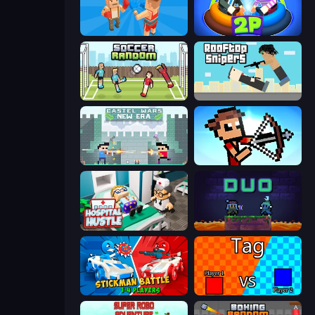
Smash Block Arena
Ragdoll Arena 2 Player
Soccer Random
Rooftop Snipers
Castle Wars: New Era
Stick Archers Battle
Hospital Hustle
Duo
Stickman battle 1-4 Players
2 Player Tag