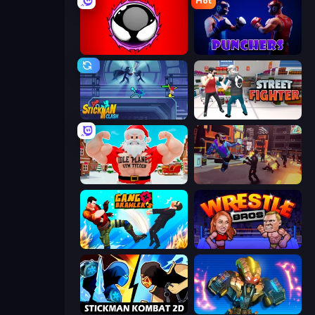
Hot
Splatmans
Punchers
Stickman Clash
Street Fighter Simulator
Idle Planet: Gym Tycoon
Cyber Rage: Retribution
Gang Brawlers
Wrestle Bros
Stickman Kombat 2D
Ultimate Robo Duel 3D