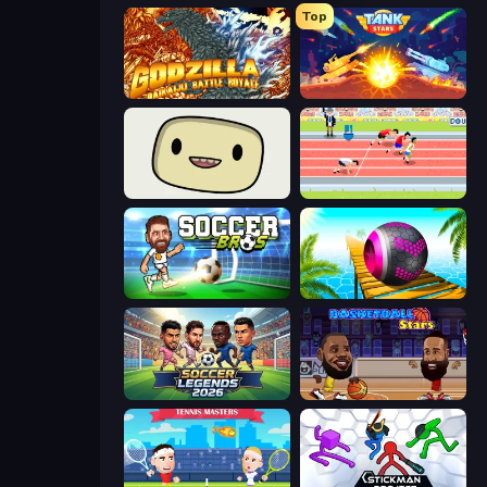
Top
Godzilla Daikaiju Battle Royale
Tank Stars
SuperWEIRD
Sports Hero
Soccer Bros
Rolling Balls Sea Race
Soccer Legends 2026
Basketball Stars