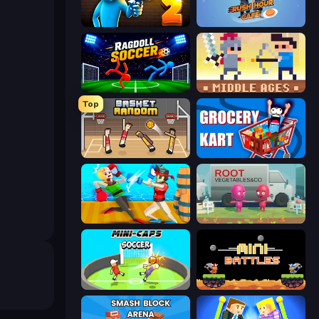
Drunken Duel 2
Rush Hour Cafe
Ragdoll Soccer 2 Players
Castle Wars: Middle Ages
Top
Basket Random
Grocery Kart
Funny Ragdoll Wrestlers
Root Vegetables & Co
Mini-Caps: Soccer
12 MiniBattles