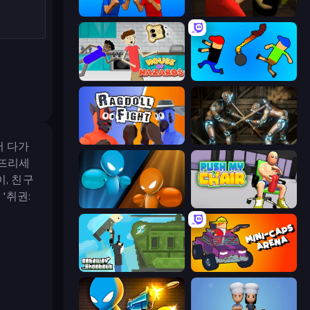
Puppet Fighter 2 Player
Kuja
House of Hazards
Mini-Caps: Bombs
Ragdoll Fight
Striker Dummies
서 다가
러뜨리세
, 친구
'취권:
Drunken Boxing
Push My Chair
Getaway Shootout
Mini-Caps: Arena