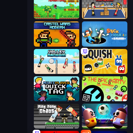
Super Robo - Adventure
Boxing Random
Castle Wars: Modern
Stickhole.io
Volley Random
Squish
Multiplayer Quick Tag
The Epic Party
Ping Pong Chaos
Pill Soccer