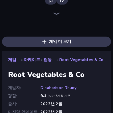
Ragdoll Archers
Cat Snack Bar
Kick the Buddy
Bouncemasters
TNT Bomber
Man Runner 2048
Mafia Takedown
Rooftop Run
Crazy Motorcycle
Survive the Disasters: Obby
Cars Arena
Grass Cutter: Mowing Simulator
Animal DNA Run
Zombies 4 Weapon Merge
I Am Taxi Prankster Sim
Mage Castle Idle Defense
Jelly Dye
Robby: Many Games
게임 더 보기
게임
아케이드
협동
Root Vegetables & Co
»
»
»
Root Vegetables & Co
개발자
Dinaharison Rhudy
평점
9.1
(
지난 6개월 기준
)
출시
2023년 2월
마지막 업데이트
2023년 2월