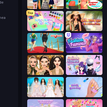
 de
Back To School: Uniforms Edition
Pregnant Mother Simulator
Top
umea
Holographic Trends
Glamour Beach Life
Shoe Race
Fashion Famous
Autumn Glam Gala
Anime Couple: Avatar Maker
Model Wedding
Nail Salon