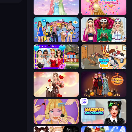
Tailor Stylist: Fashion Diary
Dress To Impress: New Year's Party
College Girls Team Makeover
BFFs Luxury Loungewear
Mean Girls Graduation Day
Knock Your Mind
GRWM Date Night
K-Pop Halloween Dress Up
Extreme Makeover
Makeover Surgeons