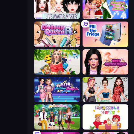
Live Avatar Maker: Girls
Christmas Girls Dress Up
Make Up Queen R
Fill The Fridge
Travel with Me: ASMR Edition
Wendy Soft Girl Makeup
BFFs K-Pop Fangirls
Brat Girl Summer
Superstar Family Dress Up
Impossible Date