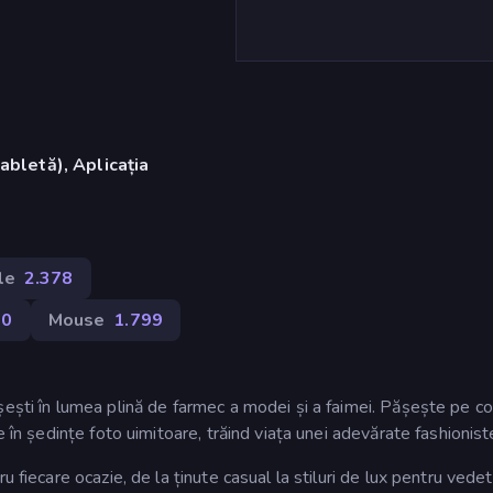
abletă), Aplicația
)
le
2.378
70
Mouse
1.799
șești în lumea plină de farmec a modei și a faimei. Pășește pe co
e în ședințe foto uimitoare, trăind viața unei adevărate fashionist
 fiecare ocazie, de la ținute casual la stiluri de lux pentru vedet