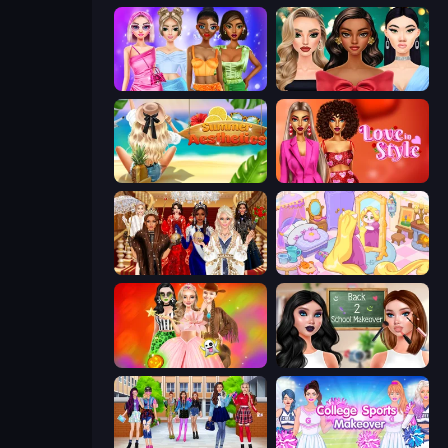
Monochrome Looks
New Year's Eve Makeup
Summer Aesthetics
Love In Style
Royal Dress Up - Fashion Queen
Fairy Room - Decor Game
Iconic Halloween Costumes
Back 2 School Makeover