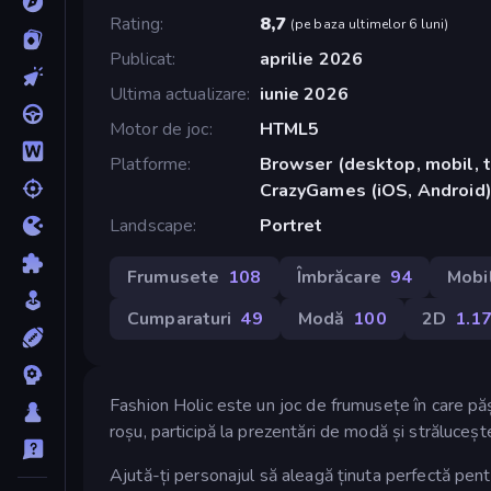
Rating
8,7
(
pe baza ultimelor 6 luni
)
Publicat
aprilie 2026
Ultima actualizare
iunie 2026
Motor de joc
HTML5
Platforme
Browser (desktop, mobil, t
CrazyGames (iOS, Android
Landscape
Portret
Frumusete
108
Îmbrăcare
94
Mobi
Cumparaturi
49
Modă
100
2D
1.1
Fashion Holic este un joc de frumusețe în care pă
roșu, participă la prezentări de modă și străluceșt
Ajută-ți personajul să aleagă ținuta perfectă pentru