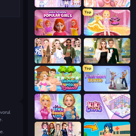
Idol Livestream: Fashion Game
BFF Makeover - Spa & Dress Up
Top
High School Popular Girls
Royal Glow Princess Makeover
Fashion Week 2025
Valentine's Day Proposal
Top
Swimming Pool Romance
Fashion Battle
vorul
ASMR Beauty Care
KiKi World
e.
e.