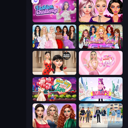
Fashion Challenge: Catwalk Run
New Year Makeup Trends
Model Dress Up Girl
Superstar College Girls Makeover
Shopaholic Black Friday
What's In My Bag
Harley Learns To Love
Lulu's Fashion World
Colored Denim Trends
College Girl & Boy Makeover