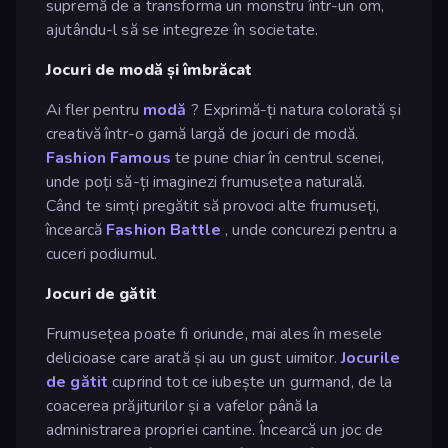
supremă de a transforma un monstru într-un om,
ajutându-l să se integreze în societate.
Jocuri de modă și îmbrăcat
Ai fler pentru
modă
? Exprimă-ți natura colorată și
creativă într-o gamă largă de jocuri de modă.
Fashion Famous
te pune chiar în centrul scenei,
unde poți să-ți imaginezi frumusețea naturală.
Când te simți pregătit să provoci alte frumuseți,
încearcă
Fashion Battle
, unde concurezi pentru a
cuceri podiumul.
Jocuri de gătit
Frumusețea poate fi oriunde, mai ales în mesele
delicioase care arată și au un gust uimitor.
Jocurile
de gătit
cuprind tot ce iubește un gurmand, de la
coacerea prăjiturilor și a vafelor până la
administrarea propriei cantine. Încearcă un joc de