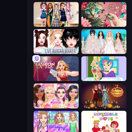
Back To School: Uniforms Edition
Favorite Puzzles
Live Avatar Maker: Girls
Model Wedding
Fashion Holic
Feet's Doctor Urgent Care
DIY Makeup Salon: SPA Makeover
K-Pop Halloween Dress Up