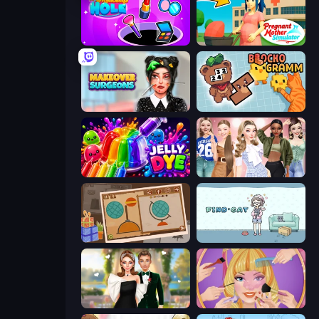
Make Up Hole
Pregnant Mother Simulator
Makeover Surgeons
Blockogramm
Jelly Dye
Fashion Week 2025
Chigiri: Paper Puzzle
Find Cat
Valentine's Day Proposal
Extreme Makeover