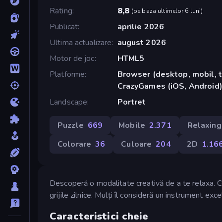
Rating
8,8
(
pe baza ultimelor 6 luni
)
Publicat
aprilie 2026
Ultima actualizare
august 2026
Motor de joc
HTML5
Platforme
Browser (desktop, mobil, t
CrazyGames (iOS, Android
Landscape
Portret
Puzzle
669
Mobile
2.371
Relaxing
Colorare
36
Culoare
204
2D
1.16
Descoperă o modalitate creativă de a te relaxa. C
grijile zilnice. Mulți îl consideră un instrument ex
Caracteristici cheie