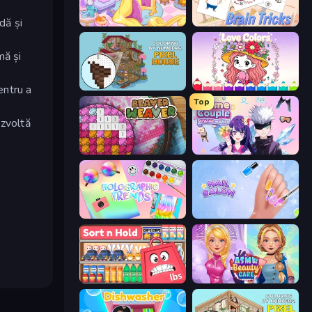
dă și
Fairy Room - Decor Game
Brain Tricks: Brain Games
mă și
Coloring by Numbers: Pixel House
Love Colors
entru a
Top
ezvoltă
Beaver Weaver
Anime Couple: Avatar Maker
Holographic Trends
Nail Salon
Sort n Hold
ASMR Beauty Care