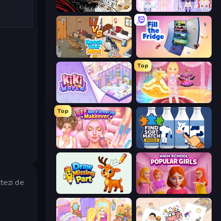
Color Tap: Coloring by Numbers
Idol Livestream: Fashion Game
Knock Your Mind
Fill The Fridge
Top
KiKi World
Royal Glow Princess Makeover
Top
BFF Makeover - Spa & Dress Up
Find Sort Match - Puzzle
tezi de
Draw Missing Part | DOP Puzzle
High School Popular Girls