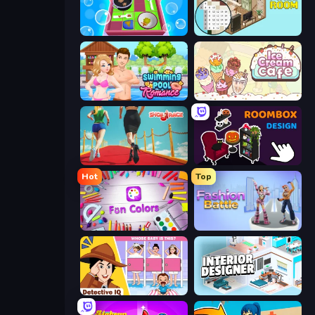
Dishwasher
Coloring by Numbers: Pixel Room
Swimming Pool Romance
Ice Cream Cafe
Shoe Race
Roombox Design
Hot
Top
Fun Colors
Fashion Battle
Detective IQ: Brain Games
Interior Designer: Unpacking House