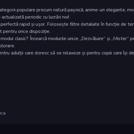
categorii populare precum natură pașnică, anime-uri elegante, mo
ctualizată periodic cu lucrări noi!
perfectă rapid și ușor. Folosește filtre detaliate în funcție de te
t pentru orice dispoziție.
 modul clasic? Încearcă modurile unice „Dezvăluire” și „Mister” p
olorare.
ntru adulții care doresc să se relaxeze și pentru copiii care își d
ca.