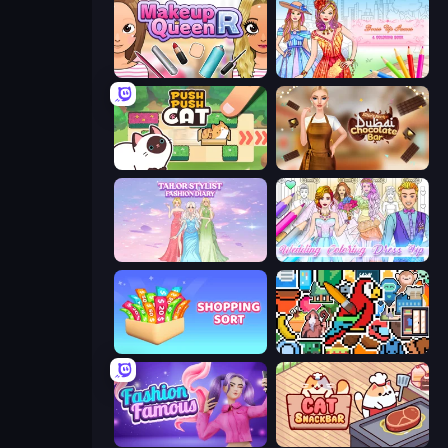
Make Up Queen R
Dress Up Games & Coloring Book
Push Push Cat
Ellie's Recipe: Dubai Chocolate Bar
Tailor Stylist: Fashion Diary
Wedding Coloring Dress Up Game
Shopping Sort
The Frame: Pixel Art
Fashion Famous
Cat Snack Bar