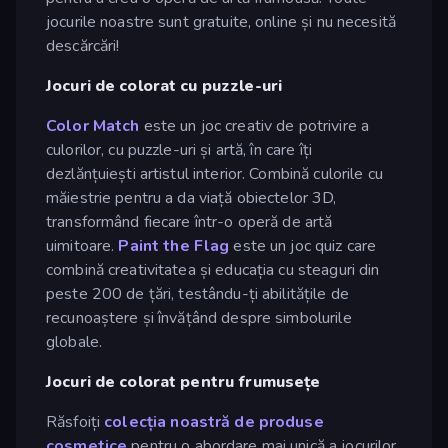
jocurile noastre sunt gratuite, online și nu necesită
descărcări!
Jocuri de colorat cu puzzle-uri
Color Match
este un joc creativ de potrivire a
culorilor, cu puzzle-uri și artă, în care îți
dezlănțuiești artistul interior. Combină culorile cu
măiestrie pentru a da viață obiectelor 3D,
transformând fiecare într-o operă de artă
uimitoare.
Paint the Flag
este un joc quiz care
combină creativitatea și educația cu steaguri din
peste 200 de țări, testându-ți abilitățile de
recunoaștere și învățând despre simbolurile
globale.
Jocuri de colorat pentru frumusețe
Răsfoiți
colecția noastră de produse
cosmetice
pentru o abordare mai unică a jocurilor