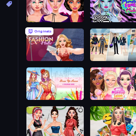
New Year Makeup Trends
Monsterella Fantasy Ma
Originals
Fashion Holic
College Girl & Boy Make
Dress Up Games & Coloring Book