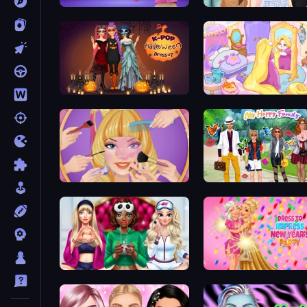
Fashion Famous
Fashion Week 2025
K-Pop Halloween Dress Up
Fairy Room - Decor Game
Extreme Makeover
Superstar Family Dress U
BFFs Luxury Loungewear