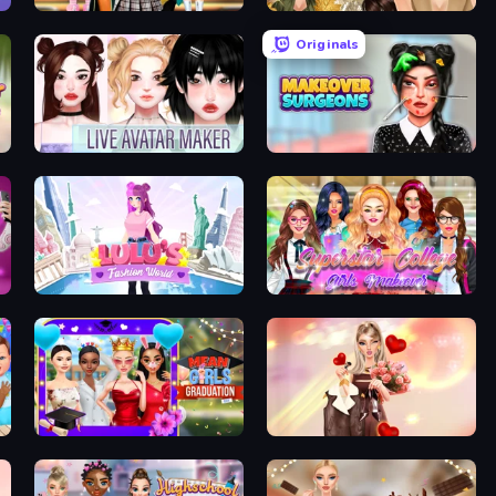
Back To School: Uniforms Edition
Autumn Glam Gala
Originals
Live Avatar Maker: Girls
Makeover Surgeons
un
Lulu's Fashion World
Superstar College Girls Makeover
Mean Girls Graduation Day
GRWM Date Night