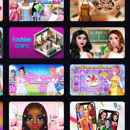
Highschool Mean Girls 3
Ellie's Recipe: Dubai Chocolate Bar
Fashion Store: Shop Tycoon
Back 2 School Makeover
College Sport Team Makeover
Anime Princess Dress Up