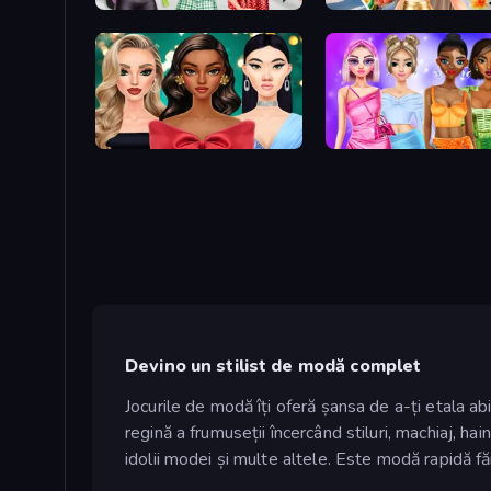
Brat Girl Summer
Travel with Me: ASMR Edi
New Year's Eve Makeup
Monochrome Looks
Devino un stilist de modă complet
Jocurile de modă îți oferă șansa de a-ți etala abi
regină a frumuseții încercând stiluri, machiaj, hai
idolii modei și multe altele. Este modă rapidă 