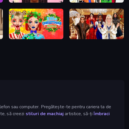
Braided Hairstyles Fashion
Highschool Mean Girls 2
Ellie Christmas Makeup
Royal Dress Up - Fashion Queen
e telefon sau computer. Pregătește-te pentru cariera ta de
ate, să creezi
stiluri de machiaj
artistice, să-ți
îmbraci