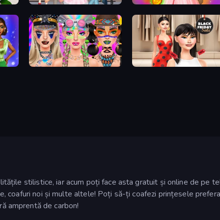
tion
Anime Girls Dress Up Games
Iconic Halloween Costumes
Festival Vibes Makeup
Shopaholic Black Friday
litățile stilistice, iar acum poți face asta gratuit și online de p
ne, coafuri noi și multe altele! Poți să-ți coafezi prințesele prefer
fără amprentă de carbon!