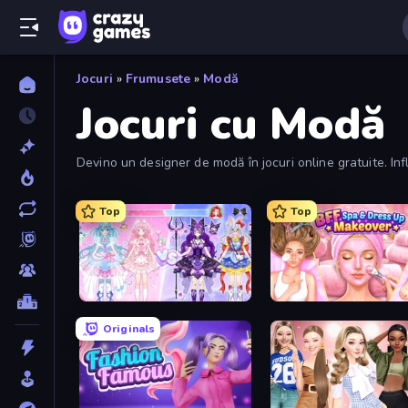
Jocuri
»
Frumusete
»
Modă
Jocuri cu Modă
Devino un designer de modă în jocuri online gratuite. Infl
Top
Top
Idol Livestream: Fashion Game
Originals