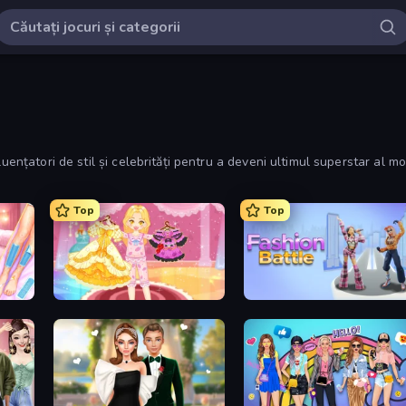
uențatori de stil și celebrități pentru a deveni ultimul superstar al mo
Top
Top
BFF Makeover - Spa & Dress Up
Royal Glow Princess Makeover
Fashion Battle