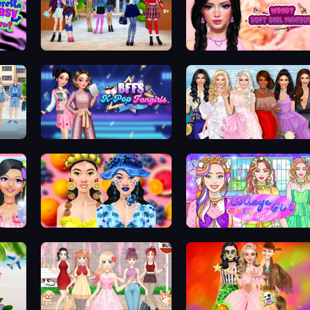
keup
High School BFFs: Girls Team
Wendy Soft Girl Makeup
over
BFFs K-Pop Fangirls
Model Dress Up Girl
DIY Makeup Salon: SPA Makeover
Sweet And Fruity Makeup
College Girl Coloring Dress Up