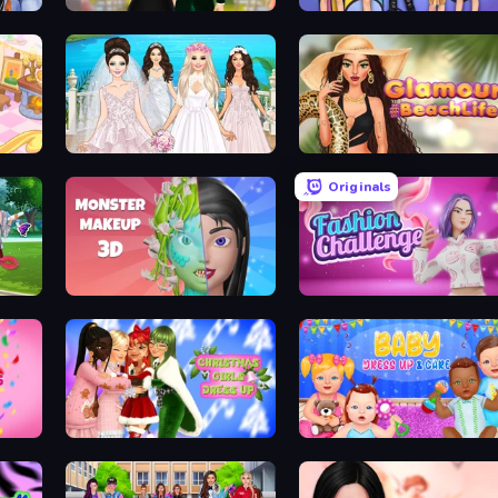
Valentine's Day Proposal
College Girls Team Makeover
Model Wedding
Glamour Beach Life
Originals
p
Monster Makeup 3D
Fashion Challenge: Catwalk R
Dress To Impress: New Year's Party
Christmas Girls Dress Up
Baby Dress Up