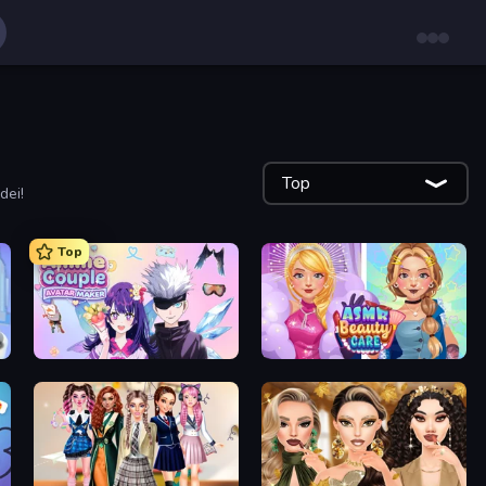
Top
dei!
Top
Anime Couple: Avatar Maker
ASMR Beauty Care