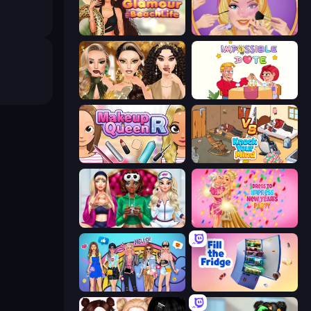
Glamour Beach Life
Extreme Makeover
Autumn Glam Gala
Impossible Date
Make Up Queen R
Knock Your Mind
BFFs Luxury Loungewear
Dress To Impress: New Year's Party
College Girls Team Makeover
Fill The Fridge