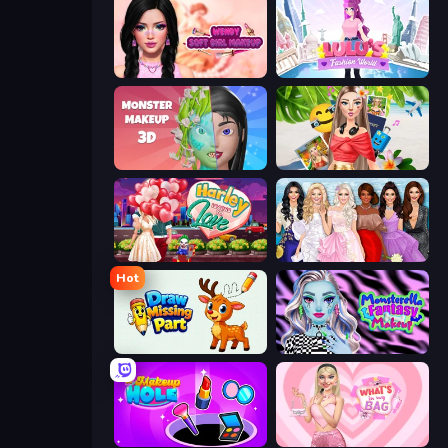
Wendy Soft Girl Makeup
Lulu's Fashion World
Monster Makeup 3D
Travel with Me: ASMR Edition
Harley Learns To Love
Model Dress Up Girl
Hot
Draw Missing Part | DOP Puzzle
Monsterella Fantasy Makeup
Make Up Hole
What's In My Bag