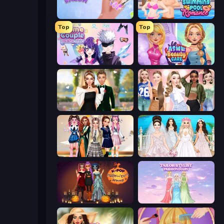
Nail Salon
Swimming Pool Romance
Top
Top
Anime Couple: Avatar Maker
ASMR Beauty Care
Valentine's Day Proposal
Fashion Week 2025
Back To School: Uniforms Edition
Model Wedding
K-Pop Halloween Dress Up
Tailor Stylist: Fashion Diary