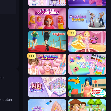
Idol Livestream: Fashion Game
Fashion Famous
High School Popular Girls
Fashion Battle
Top
Shoe Race
Royal Glow Princess Makeover
Top
BFF Makeover - Spa & Dress Up
Holographic Trends
 de
KiKi World
Pregnant Mother Simulator
 stiluri.