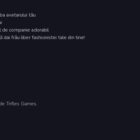
ba avatarului tău
i
l de companie adorabil
ai frâu liber fashionistei tale din tine!
de Trifles Games.