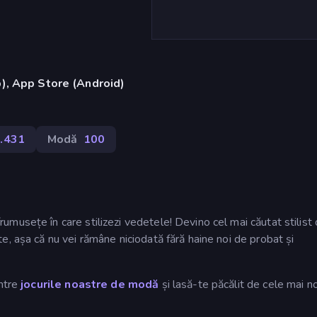
), App Store (Android)
.431
Modă
100
musețe în care stilizezi vedetele! Devino cel mai căutat stilist
, așa că nu vei rămâne niciodată fără haine noi de probat și
intre
jocurile noastre de modă
și lasă-te păcălit de cele mai noi