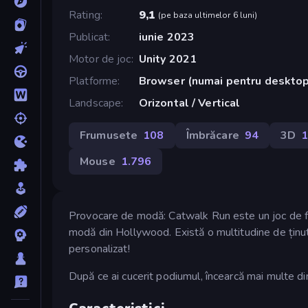
Rating
9,1
(
pe baza ultimelor 6 luni
)
Publicat
iunie 2023
Motor de joc
Unity 2021
Platforme
Browser (numai pentru desktop
Landscape
Orizontal / Vertical
Frumusete
108
Îmbrăcare
94
3D
1
Mouse
1.796
Provocare de modă: Catwalk Run este un joc de fru
modă din Hollywood. Există o multitudine de ținute
personalizat!
După ce ai cucerit podiumul, încearcă mai multe d