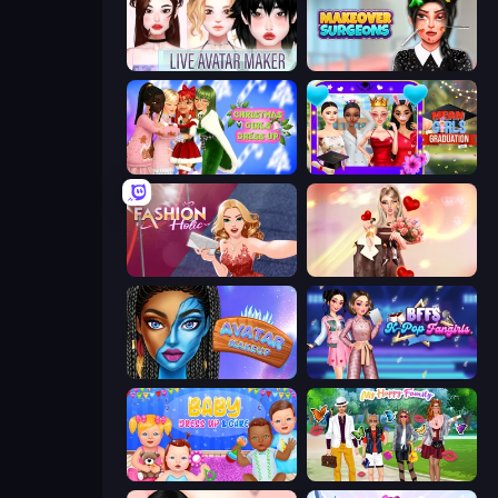
Live Avatar Maker: Girls
Makeover Surgeons
Christmas Girls Dress Up
Mean Girls Graduation Day
Fashion Holic
GRWM Date Night
Avatar Make Up
BFFs K-Pop Fangirls
Baby Dress Up
Superstar Family Dress Up