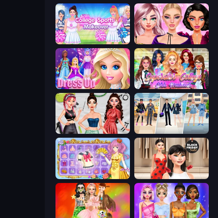
College Sport Team Makeover
New Year Makeup Trends
Princess Dress Up
Superstar College Girls Makeover
Brat Girl Summer
College Girl & Boy Makeover
Anime Princess Dress Up
Shopaholic Black Friday