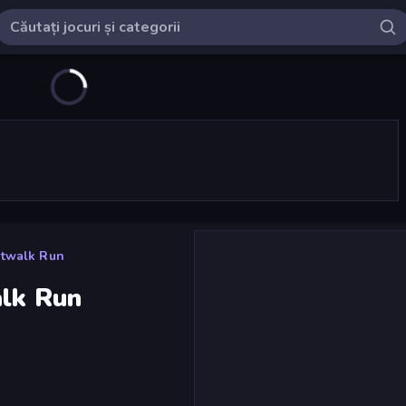
atwalk Run
alk Run