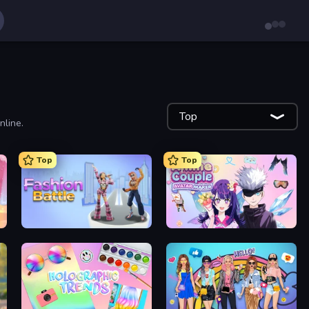
Top
nline.
Top
Top
Fashion Battle
Anime Couple: Avatar Maker