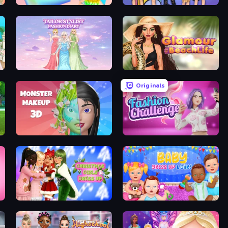
Holographic Trends
College Girls Team Makeover
Tailor Stylist: Fashion Diary
Glamour Beach Life
Originals
Monster Makeup 3D
Fashion Challenge: Catwalk Run
s Party
Christmas Girls Dress Up
Baby Dress Up