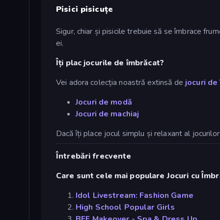
Pisici pisicuțe
Sigur, chiar și pisicile trebuie să se îmbrace fru
ei.
Îți plac jocurile de îmbrăcat?
Vei adora colecția noastră extinsă de
jocuri de
Jocuri de modă
Jocuri de machiaj
Dacă îți place jocul simplu și relaxant al jocuril
Întrebări frecvente
Care sunt cele mai populare Jocuri cu Îmb
Idol Livestream: Fashion Game
High School Popular Girls
BFF Makeover - Spa & Dress Up