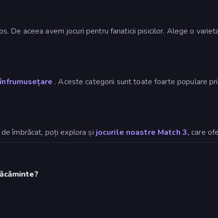
mos. De aceea avem jocuri pentru fanaticii pisicilor. Alege o variet
 înfrumusețare
. Aceste categorii sunt toate foarte populare prin
or de îmbrăcat, poți explora și
jocurile noastre Match 3,
care ofe
răcăminte?