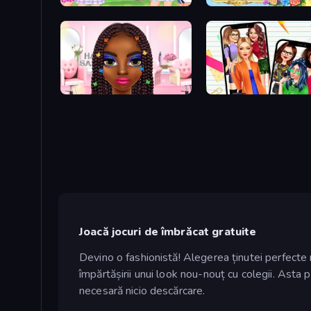
College Sport Team Makeover
Anime Princess Dress Up
Braided Hairstyles Fashion
Highschool Mean Girls 2
Joacă jocuri de îmbrăcat gratuite
Devino o fashionistă! Alegerea ținutei perfecte 
împărtășirii unui look nou-nouț cu colegii. Asta p
necesară nicio descărcare.