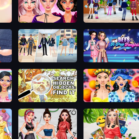
New Year Makeup Trends
High School BFFs: Girls Team
College Girl & Boy Makeover
BFFs K-Pop Fangirls
DIY Makeup Salon: SPA Makeover
Search Hidden Objects: Find Them
Sweet And Fruity Makeup