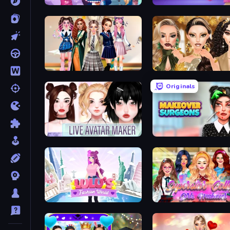
ASMR Beauty Care
Fashion Famous
Back To School: Uniforms Edition
Autumn Glam Gala
Originals
Live Avatar Maker: Girls
Makeover Surgeons
Lulu's Fashion World