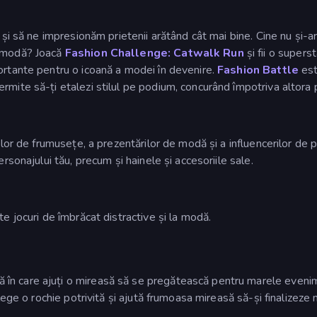
 și să ne impresionăm prietenii arătând cât mai bine. Cine nu și-a
e modă? Joacă
Fashion Challenge: Catwalk Run
și fii o supers
ortante pentru o icoană a modei în devenire.
Fashion Battle
est
permite să-ți etalezi stilul pe podium, concurând împotriva altor
ilor de frumusețe, a prezentărilor de modă și a influencerilor de 
rsonajului tău, precum și hainele și accesoriile sale.
e jocuri de îmbrăcat distractive și la modă.
 în care ajuți o mireasă să se pregătească pentru marele evenime
lege o rochie potrivită și ajută frumoasa mireasă să-și finalizeze m