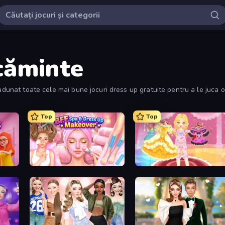
căminte
adunat toate cele mai bune jocuri dress up gratuite pentru a le juca o
Top
Top
s
BFF Makeover - Spa & Dress Up
Royal Glow Princess Makeover