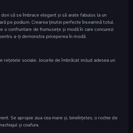
r dori să se îmbrace elegant și să arate fabulos la un
tară pe podium. Crearea ținutei perfecte înseamnă totul.
e o confruntare de frumusețe și modă în care concurezi
a pentru a-ți demonstra priceperea în modă.
pe rețelele sociale. Jocurile de îmbrăcat includ adesea un
nt. Se apropie ziua cea mare și, bineînțeles, o rochie de
achiajul și coafura.