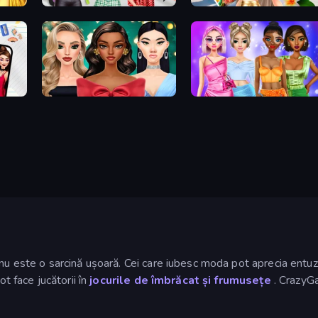
Brat Girl Summer
Travel with Me: ASMR Edition
New Year's Eve Makeup
Monochrome Looks
nu este o sarcină ușoară. Cei care iubesc moda pot aprecia entuzia
ot face jucătorii în
jocurile de îmbrăcat și frumusețe
. CrazyGa