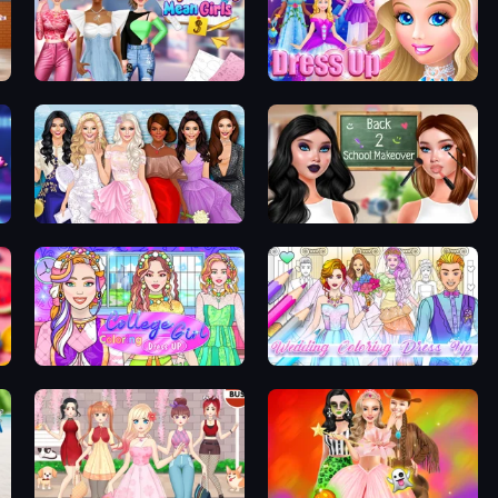
Highschool Mean Girls 3
Princess Dress Up
Model Dress Up Girl
Back 2 School Makeover
College Girl Coloring Dress Up
Wedding Coloring Dress Up Game