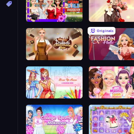
Mean Girls Graduation Day
GRWM Date Night
Originals
Ellie's Recipe: Dubai Chocolate Bar
Fashion Holic
Dress Up Games & Coloring Book