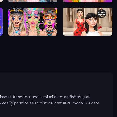
Anime Girls Dress Up Games
Iconic Halloween Costumes
Festival Vibes Makeup
Shopaholic Black Friday
smul frenetic al unei sesiuni de cumpărături și al
mes îți permite să te distrezi gratuit cu moda! Nu este