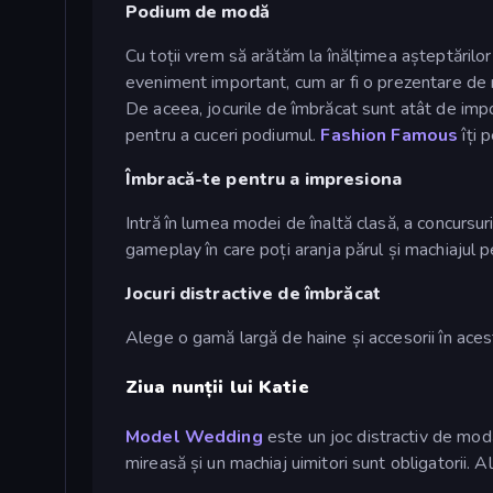
Podium de modă
Cu toții vrem să arătăm la înălțimea așteptărilor
eveniment important, cum ar fi o prezentare d
De aceea, jocurile de îmbrăcat sunt atât de imp
pentru a cuceri podiumul.
Fashion Famous
îți 
Îmbracă-te pentru a impresiona
Intră în lumea modei de înaltă clasă, a concursur
gameplay în care poți aranja părul și machiajul pe
Jocuri distractive de îmbrăcat
Alege o gamă largă de haine și accesorii în acest
Ziua nunții lui Katie
Model Wedding
este un joc distractiv de modă
mireasă și un machiaj uimitori sunt obligatorii. A