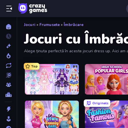
Jocuri
»
Frumusete
»
Îmbrăcare
Jocuri cu Îmbră
Alege ținuta perfectă în aceste jocuri dress up. Aici am 
Top
Idol Livestream: Fashion Game
High School Popular Girl
Originals