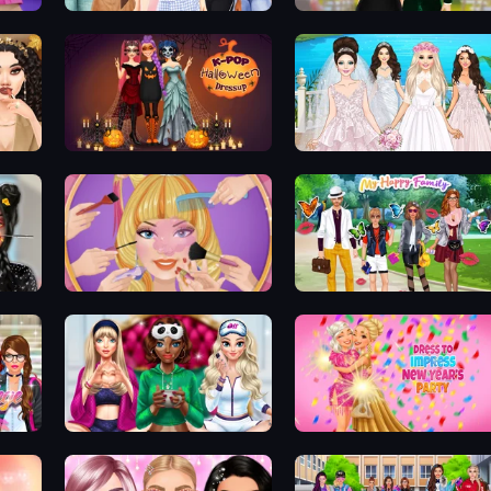
Fashion Week 2025
Valentine's Day Proposal
K-Pop Halloween Dress Up
Model Wedding
Extreme Makeover
Superstar Family Dress Up
Superstar College Girls Makeover
BFFs Luxury Loungewear
Dress To Impress: New Year'