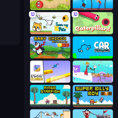
Red Bounce Ball 5
One Line
Save My Pets
Caterpillars
Baby Chicco Adventures
Car Drawing Game
Draw Climber
Through the Wall
Ringo Starfish
Super Billy Boy