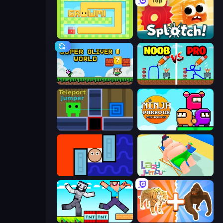
Top
Growmi
Splotch!
Super Oliver World
DOP Noob: Draw to Save
Teleport Jumper
Ninja Parkour Multiplayer
Lava and Aqua
Lazy Jumper
Noob Gigachad: Parkour Tricks Challenge
Animal DNA Run