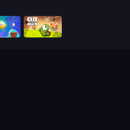
Rope: Magic
Cut the Rope