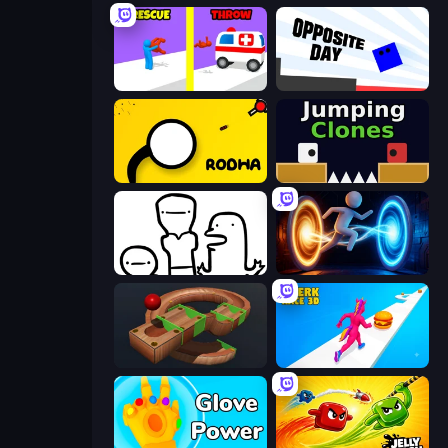
Rescue Throw
Opposite Day
Rodha
Jumping Clones
I Don't Even Know
Portal Escape
Marble Run
Twerk Race 3D