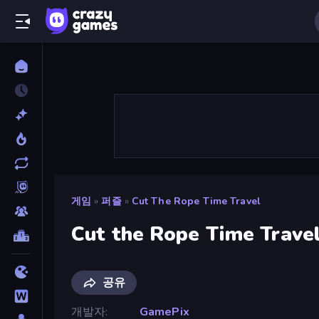
게임
»
퍼즐
»
Cut The Rope Time Travel
Cut the Rope Time Trave
공유
개발자
GamePix