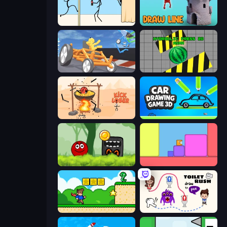
Gomu Goman
Draw Line
Draw Crash Race
Hydraulic Press 2D ASMR
Kick Loser
Car Drawing Game 3D
Ball Hero Adventure: Red Bounce Ball
Level EATEN!
Steve's World
Toilet Rush - Draw Puzzle