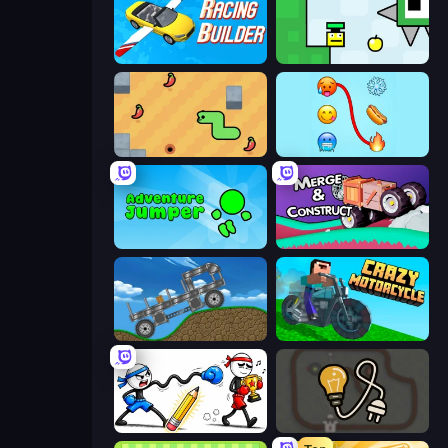
Racing Builder
Appel
SSSPICY!
Emoji Puzzle!
Adventure Jumper
Merge & Construct
Move It!
Crazy Motorcycle
Doodle Smash
Light The Lamp