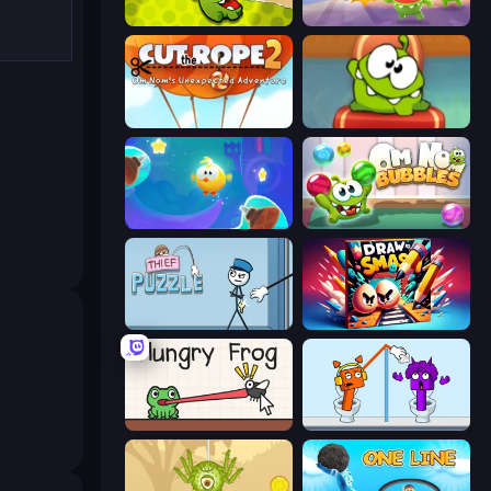
Cut the Rope
Om Nom: Run
Cut The Rope 2
Cut the Rope: Experiments
Cut the Rope: Magic
Om Nom: Bubbles
Thief Puzzle
Draw To Smash!
Hungry Frog
Square Punki Long Hand