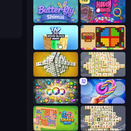
Top
Butterfly Shimai
Hidden Objects
Tap 3D Wood Block Away
Wood Blocks Jam
Mahjong Tower
Mahjong Online
Forgotten Treasure 2
Twisted Tangle
Snake Out: Maze Escape
Mahjong Titans