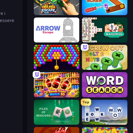
e i
Bus Escape: Clear Jam
Wood Screw: Bolts Puzzle
tessere
Arrow Escape
Mahjongg Solitaire
Bubble Story
Screw Out: Bolts and Nuts
Goods Triple Match 3D
Daily Word Search
Top
Piles of Mahjong
Words of Wonders