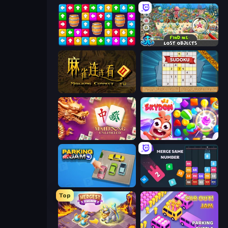
Tap Away Story
Find Me: Lost Objects
Mahjong Connect 2 (Legacy)
Sudoku Online
Mahjong Unlimited
Skydom
Parking Jam
Drop & Merge the Numbers
Top