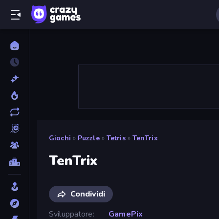
Giochi
»
Puzzle
»
Tetris
»
TenTrix
TenTrix
Condividi
Sviluppatore
GamePix