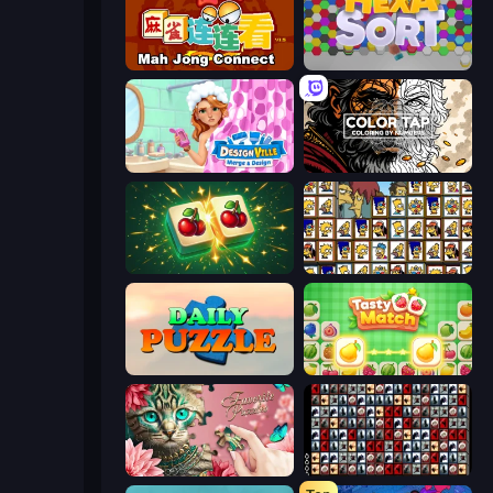
Mahjong Connect (Legacy)
Hexa Sort
Designville: Merge & Design
Color Tap: Coloring by Numbers
Mahjong Puzzle: Tile Match
Tiles of the Simpsons
Daily Puzzle
Tasty Match: Mahjong Pairs
Favorite Puzzles
War Mahjong