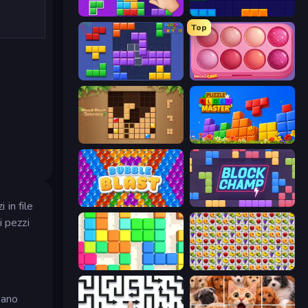
BlockBuster Puzzle
Block Blaster
Top
Blocks and that’s it
Piece of Cake: Merge and Bake
Wood Block Journey
Puzzle Block Master
Bubble Blast
Block Champ
 in file
i pezzi
Blocks
Same Game Fruit Collapse
mano