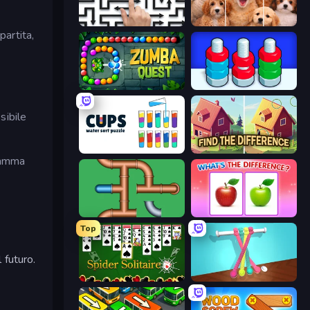
Arrow Escape: Puzzle
Jigpic Solitaire
partita,
Zumba Quest
Nuts Puzzle: Sort By Color
sibile
Cups - Water Sort Puzzle
Find The Difference
 gamma
Plumber Pipe Out
What's The Difference?
Top
 futuro.
Spider Solitaire
Tangle Master