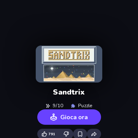
Sandtrix
9/10
Puzzle
Gioca ora
791