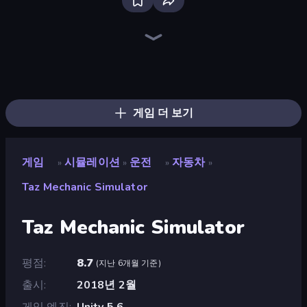
Bus Simulator: EVO
Driving School Simulator
Sandbox City
Retro Garage
Truck Simulator: European Roads
Grow A Garden | Growden.io
Bad Cat Prankster
Life Simulator: Road to Riches
Mother Life Simulator: Prank
The Secret Service
High School Teacher Simulator
Idle Billionaire Tycoon
Empire City
Gym Boss
Airport Security
Container Auction
Supermarket Simulator: Store Manager
Pizza Car
게임 더 보기
게임
시뮬레이션
운전
자동차
»
»
»
»
Taz Mechanic Simulator
Taz Mechanic Simulator
평점
8.7
(
지난 6개월 기준
)
출시
2018년 2월
게임 엔진
Unity 5.6