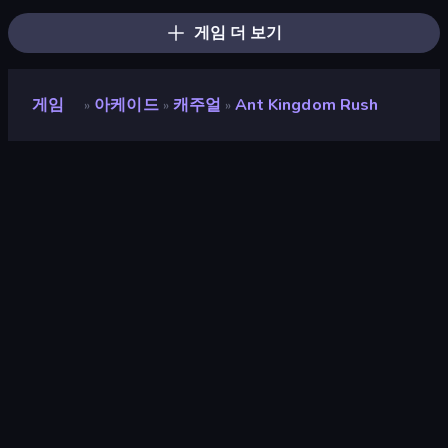
게임 더 보기
게임
아케이드
캐주얼
Ant Kingdom Rush
»
»
»
Ant Kingdom Rush
개발자
Ouazgames
평점
8.7
(
지난 6개월 기준
)
출시
2026년 5월
마지막 업데이트
2026년 5월
게임 엔진
Unity 6
플랫폼
브라우저 (데스크톱, 모바일, 태블
릿), CrazyGames 앱 (Android)
방향성
가로 / 세로