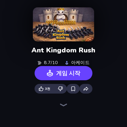
Ant Kingdom Rush
8.7/10
아케이드
게임 시작
3천
Battle Brigade
City Takeover
Tower Battle
Road Survival
TimeWarriors
War Sea
Age Evolution Run
Machine Eater
Age of Heroes
Idle Gun Survivor
Zombies 4 Weapon Merge
Eat & Grow Fish
Age Of Arms
Last Bastion
Grass Defense
State Wars: Conquer Them All
Color Zone
Epic Army Clash