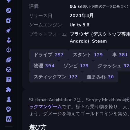
評価
9.5
(
過去6ヶ月間のデータに基づく
)
リリース日
2021年4月
ゲームエンジン
Unity 5.6
プラットフォーム
ブラウザ（デスクトップ専用）, A
Android), Steam
ドライブ
297
スタント
129
車
381
物理
394
ゾンビ
179
クラッシュ
32
スティックマン
177
血まみれ
30
Stickman Annihilation 2は、Serge
ックマンゲーム
です。様々な乗り物を操り、人
ょう。ダメージを与えてゴールドコインを集め
遊び方