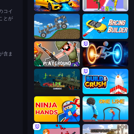
BMG: Ragdoll Playground
Who Dies Last?
のコイ
ことが
Move It!
Racing Builder
が含ま
Playground
Portal Escape
Lime Playground Sandbox
Build and Crush
Ninja Hands
One Line