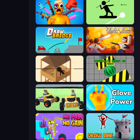
Fun Ragdoll Challenge!
The Spear Stickman
Draw Bridge
Felon Play: Ragdoll Sandbox
Elite Sniper
Hydraulic Press 2D ASMR
Block Tech: Epic Sandbox
Glove Power
No Pain No Gain - Ragdoll Sandbox
Draw Line