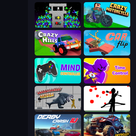
Stick Epic Fighter
Crazy Motorcycle
Crazy Hills
Car Flip!
Mind Controller
Time Control!
Sharkosaurus Rampage
Bowman