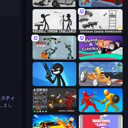
Stick Crush
Stickman Destruction 3 Heroes
Ragdoll Throw Challenge
Stickman Zombie Annihilation
Mad Stick
Merge & Construct
Stickman Bullet Warriors
Draw Crash Race
た
スティ
しまし
Last Play: Ragdoll Sandbox
Epic Sword Battle! Fight in Arena