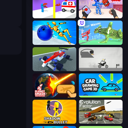
Rescue Throw
TNT Bomber
Playground Man! Ragdoll Show!
Silly Walkers
Genius Car 2
Draw Bridge Puzzle
Planet Smash Destruction
Car Drawing Game 3D
Shadow Bullet
Evolution Factor