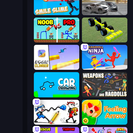
Smile Slime
Gearshift One
DOP Noob: Draw to Save
Genius Mechanic
Draw Climber
Ragdoll Ninja: Imposter Hero
Car Drawing Game
Weapons and Ragdolls
Doodle Smash
Feeling Arrow