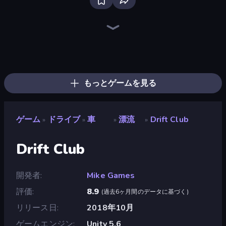
Bloxd.io
Ragdoll Archers
EvoWars.io
Piece of Cake: Merge and Bake
Veck.io
Traffic Rider
Racing Limits
Mahjongg Solitaire
Screw Out: Bolts and Nuts
Words of Wonders
Piles of Mahjong
Designville: Merge & Design
Space Waves
Miniblox
SkillWarz
Stickman Clash
Fortzone Battle Royale
Arrow Escape
もっとゲームを見る
ゲーム
ドライブ
車
漂流
Drift Club
»
»
»
»
Drift Club
開発者
Mike Games
評価
8.9
(
過去6ヶ月間のデータに基づく
)
リリース日
2018年10月
ゲームエンジン
Unity 5.6