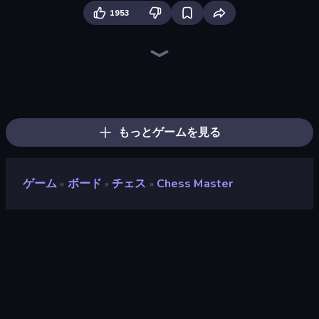
1953
Chess Free
Chess Online Multiplayer
Backgammon Online
Master Chess
Tic Tac Toe Online
English Checkers Free
Ludo Hero
Ludo King
Domino Battle
Four Colors
Chessformer
4x4 Chess: Last Man Stand
Chess Nations
The Chess
Russian Checkers Free
Table Tower Online
Disk Strike: Carrom Challenge
Chess Clicker
もっとゲームを見る
ゲーム
ボード
チェス
Chess Master
»
»
»
Chess Master
開発者
FreePDA
評価
8.1
(
過去6ヶ月間のデータに基づく
)
リリース日
2022年11月