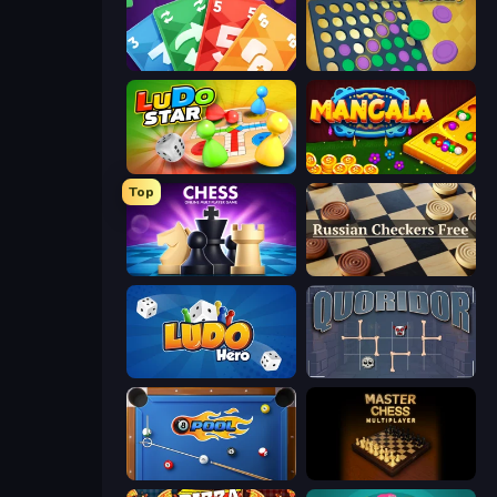
Foono Online Multiplayer
Four in a Row
Ludo Star League
Mancala Online
Top
Ajedrez Multijugador Online
Russian Checkers Free
Ludo Hero
Quoridor Online
8 Ball Pool
Master Chess