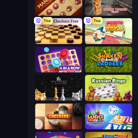
Mancala Classic
Table Tower Online
Top
Top
English Checkers Free
Sweety Ludo
Connect 4 Online Multiplayer
Serpientes y Escaleras
The Chess
Russian Bingo
Checkers Deluxe Edition
Ludo Club