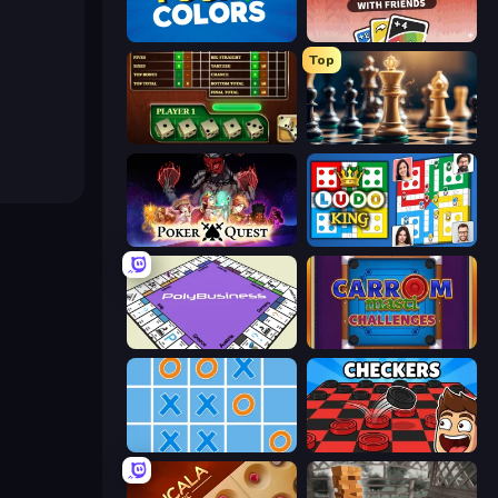
Uno
DUO With Friends
Top
Yahtzee Online
Ajedrez Gratis
Poker Quest
Ludo King
PolyBusiness (Unofficial Monopoly)
Carrom Masti Challenges
Tres en Raya Online
Damas