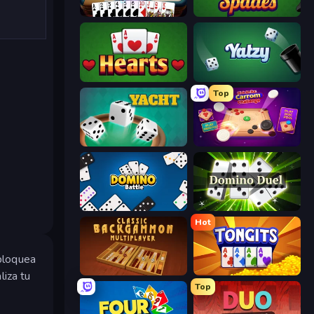
Gin Rummy Mania
Spades
Hearts: Classic
Yatzy
Top
Yacht
Disk Strike: Carrom Challenge
Domino Battle
Domino Duel
Hot
bloquea
Backgammon Online
Tongits
liza tu
Top