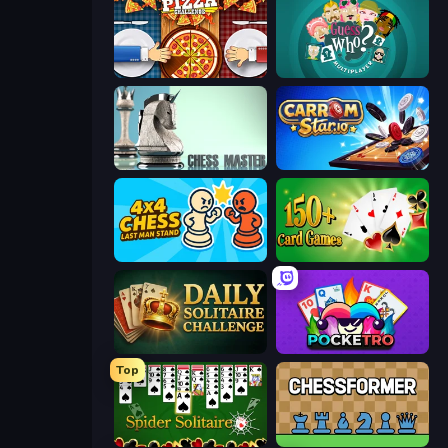
Pizza Challenge
¿Quién es Quién?
Chess Master
Carrom Stars.io
4x4 Chess: Last Man Stand
Classic Card Games Collection
Daily Solitaire Challenge
Pocketro
Top
Spider Solitaire
Chessformer