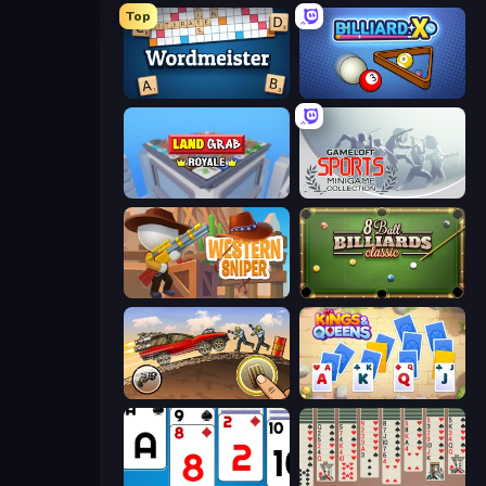
Top
Wordmeister
BilliardX
Landgrab Royale
Gameloft Sports Minigame Collection
Western Sniper
8 Ball Billiards Classic
Earn to Die: Zombie Ride
Kings and Queens Solitaire TriPeaks