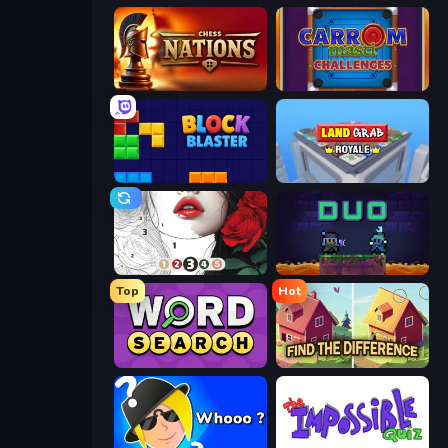
Chess Nations
Carrom Masti Challenges
Block Blaster
Landgrab Royale
Numicolor
Duo
Top
Hot
Daily Word Search
Find The Difference