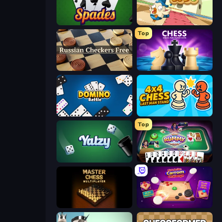
Spades
Sweety Ludo
Top
Russian Checkers Free
Ajedrez Multijugador Online
Domino Battle
4x4 Chess: Last Man Stand
Top
Yatzy
Gin Rummy Mania
Master Chess
Disk Strike: Carrom Challenge