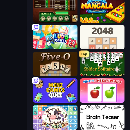
Yahtzee Online
Mancala Online
Ludo Party
2048
Top
Five-O
Spider Solitaire
Mini Games Quiz
What's The Difference?
Find The Cow
Brain Teaser