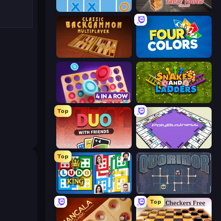
Tres en Raya Online
Table Tower Online
Backgammon Online
Uno
Connect 4 Online Multiplayer
Serpientes y Escaleras
Top
DUO With Friends
PolyBusiness (Unofficial Monopoly)
Top
Ludo King
Quoridor Online
Top