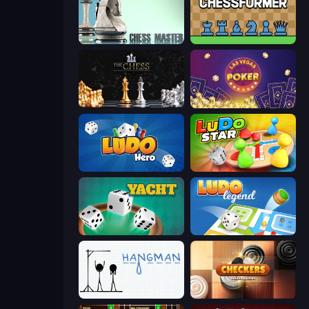
Chess Master
Chessformer
The Chess
Las Vegas Poker
Ludo Hero
Ludo Star League
Yacht
Ludo Legend
Hangman
Checkers Deluxe Edition