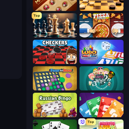
Mancala Classic
English Checkers Free
Top
Ajedrez Gratis
Pizza Challenge
Damas
Ludo Club
Four in a Row
¿Quién es Quién?
Russian Bingo
Foono Online Multiplayer
Top