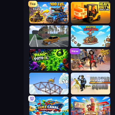
Top
AOD - Art Of Defense
Heavy Duty: Vehicle Zone
Obby: Car Crash Sandbox
Master Scavenger
New
Panic Patrol
SWAT Cats
Railway Bridge
Mortar Squad