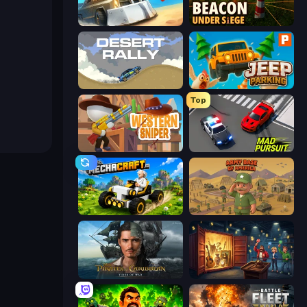
Zombie Derby
Beacon Under Siege
Desert Rally
Jeep Parking 3D
Top
Western Sniper
Mad Pursuit
Mechacraft.io
Army Base Of America
Pirates of the Caribbean: ToW
Container Auction