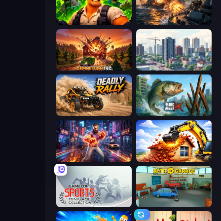
Zombie Lab Escape
Battle Fleet World
Demolition Inc.
SuperCity 3D
Deadly Rally
Fishing Anomaly
Knockout Legends: Battle Streets
City Constructor
Gameloft Sports Minigame Collection
Retro Garage