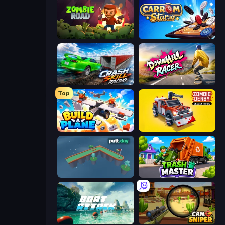
Zombie Road
Carrom Stars.io
Crash Skill Racing
Downhill Racer
Top
Build A Plane
Zombie Derby: Blocky Roads
putt.day
Trash Master
Boat Attack
Camo Sniper