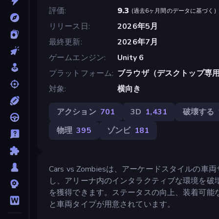
評価
9.3
(
過去6ヶ月間のデータに基づく
)
リリース日
2026年5月
最終更新
2026年7月
ゲームエンジン
Unity 6
プラットフォーム
ブラウザ（デスクトップ専
対象
横向き
アクション
701
3D
1,431
破壊する
物理
395
ゾンビ
181
Cars vs Zombiesは、アーケードスタ
し、アリーナ内のインタラクティブな環境を破
を獲得できます。ステータスの向上、装着可能
と車両タイプが用意されています。