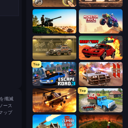
Earn to Die: Zombie Ride
Cars with Guns: Wasteland Showdown
Artillery Vs Tanks
Monster Truck Evolution
Zombie Car Racing
Road of Fury 4
Top
Escape Road 3
Zombie Derby 2
Top
群を殲滅
ソース
Heli Military Base
Hustle & Drift in ZIL
マップ