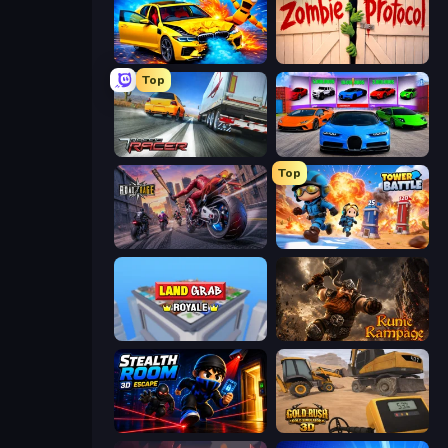
BMG: Ragdoll Playground
Zombie Protocol
Top
Traffic Racer
Case Simulator: Cars
Top
Road Rage
Tower Battle
Landgrab Royale
Runic Rampage
Stealth Room 3D Escape Puzzle
Gold Rush: Gold Simulator 3D