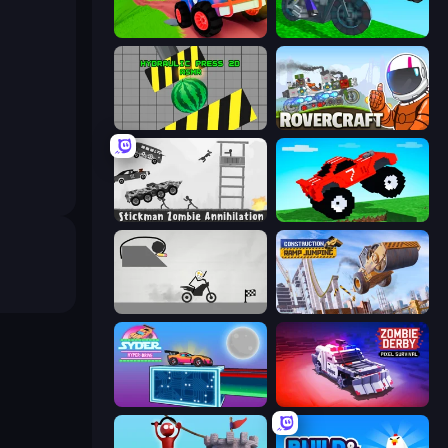
Crazy Hills
Crazy Motorcycle
Hydraulic Press 2D ASMR
Rovercraft
Stickman Zombie Annihilation
Funny Mad Racing
Draw Bridge Puzzle
Construction Ramp Jumping
Syder Hyper Drive
Zombie Derby: Pixel Survival