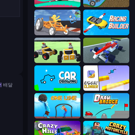
Merge & Construct
Move It!
Draw Crash Race
Racing Builder
Block Tech: Epic Sandbox
Genius Car 2
서
배달
Car Drawing Game
Draw Climber
One Line
Draw Bridge