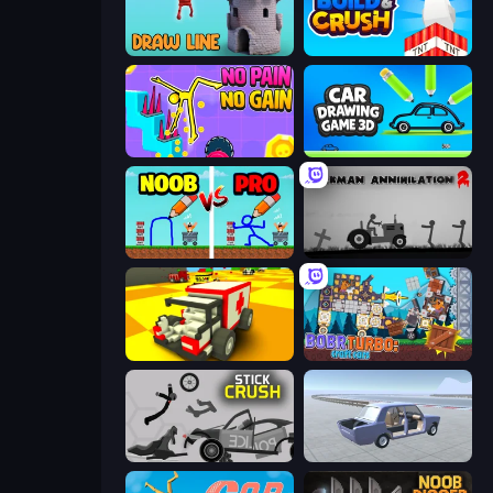
Draw Line
Build and Crush
No Pain No Gain - Ragdoll Sandbox
Car Drawing Game 3D
DOP Noob: Draw to Save
Stickman Annihilation 2
Blocky Demolition Derby
Bobr Turbo: Craft Cars
Stick Crush
Car Tuning Simulator