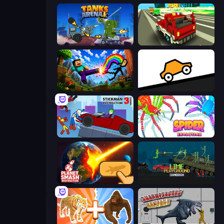
Tanks Arena io: Craft & Combat
Blocky Traffic Racing
Noob: Wall Crusher
Bouncy Motors
Stickman Destruction 3 Heroes
Spider Evolution: Runner Game
Planet Smash Destruction
Lime Playground Sandbox