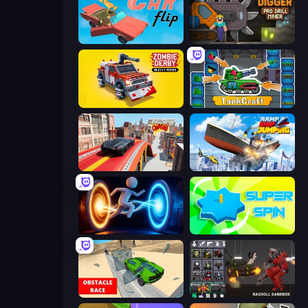
Car Flip!
Noob Digger: Pro Drill Miner
Zombie Derby: Blocky Roads
TankCraft
Slingshot Crash
Ship Ramp Jumping
Portal Escape
Super Spin
Obstacle Race: Destroying Simulator!
Last Play: Ragdoll Sandbox