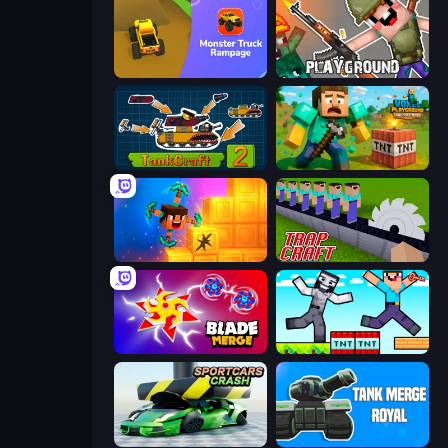
Monster Truck Rampage
Playground
TankCraft 2
Voxel Playground: Ragdoll Noob
Merge & Dig!
Trap Craft
Blade Merge
Noob Gigachad: Parkour Tricks Challenge
Sportcars Crash
Tank Merge Royal