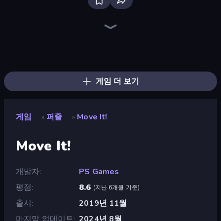
Screw Out: Bolts and Nuts
Piece of Cake: Merge and Bake
Skydom
Piles of Mahjong
Draw Bridge
One Line
Block Blaster
Arrow Escape
Thief Puzzle
Mansion Tale: Merge Secrets
Designville: Merge & Design
Knock Your Mind
Skydom: Reforged
DOP Noob: Draw to Save
Wood Block Journey
Line Driver
TenTrix
Gomu Goman
게임 더 보기
게임
퍼즐
Move It!
»
»
Move It!
개발자
PS Games
평점
8.6
(
지난 6개월 기준
)
출시
2019년 11월
마지막 업데이트
2024년 8월