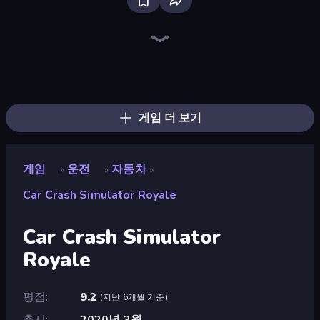
Racing Limits
Deadly Descent
Madness Cars Destroy
Drive Quest
PolyTrack
Real Drift World
Ramp Car VS Police: CHASE
Sportcars Crash
Street Racing: Open World
City Car Driving Simulator: Stunt
Parking Fury 3D: Side Hustle
Rally Racer Dirt
Racing in City
Real Car Driving
Hotgear
Drift Escape
Turbo Cars: Pipe Stunts
City Car Driving Simulator: Ultimate 2
게임 더 보기
게임
운전
자동차
»
»
»
Car Crash Simulator Royale
Car Crash Simulator
Royale
평점
9.2
(
지난 6개월 기준
)
출시
2020년 3월