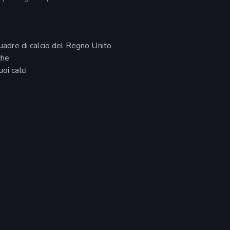
quadre di calcio del Regno Unito
che
oi calci