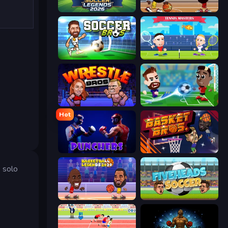
Soccer Legends 2026
Basketball Stars
Soccer Bros
Tennis Masters
Wrestle Bros
Soccer Masters: Euro 2020
Hot
Punchers
BasketBros
 solo
Basketball Legends 2020
Fiveheads Soccer