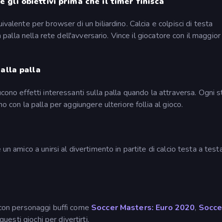
gli obiettivi prima che il timer finisca
ivalente per browser di un biliardino. Calcia e colpisci di testa
a palla nella rete dell'avversario. Vince il giocatore con il maggior
alla palla
cono effetti interessanti sulla palla quando la attraversa. Ogni s
o con la palla per aggiungere ulteriore follia al gioco.
un amico a unirsi al divertimento in partite di calcio testa a test
con personaggi buffi come
Soccer Masters: Euro 2020
,
Socce
questi giochi per divertirti.