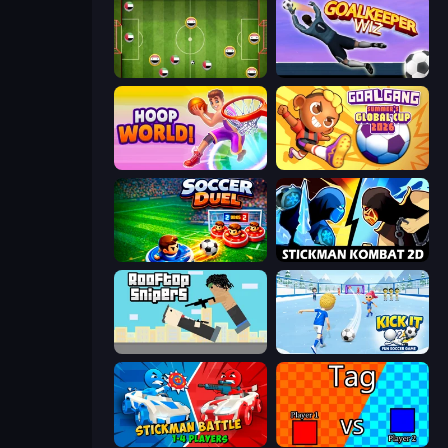
Soccer Challenge
Goalkeeper Wiz
Hoop World 3D
Goal Gang
Soccer Duel
Stickman Kombat 2D
Rooftop Snipers
Kick It – Fun Soccer Game
Stickman battle 1-4 Players
2 Player Tag