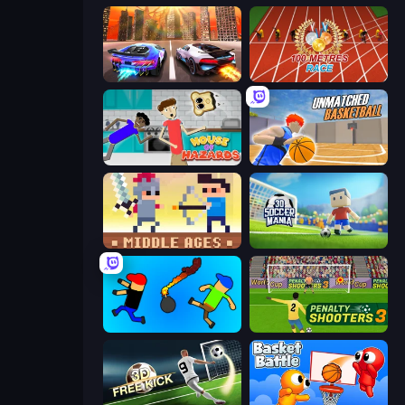
Night City Racing
100 Meters Race
House of Hazards
Unmatched Basketball
Castle Wars: Middle Ages
3D Soccer Mania
Mini-Caps: Bombs
Penalty Shooters 3