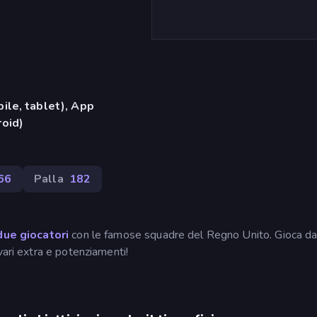
ile, tablet), App
oid)
66
Palla
182
due giocatori
con le famose squadre del Regno Unito. Gioca da
vari extra e potenziamenti!