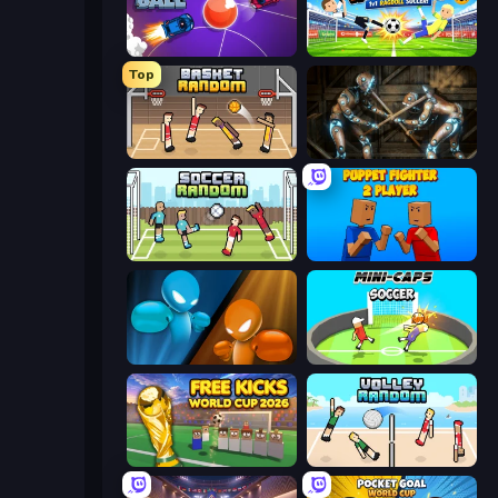
Mini Car Ball
Droll World Cup
Top
Basket Random
Striker Dummies
Soccer Random
Puppet Fighter 2 Player
Drunken Boxing
Mini-Caps: Soccer
Free Kicks World Cup 2026
Volley Random