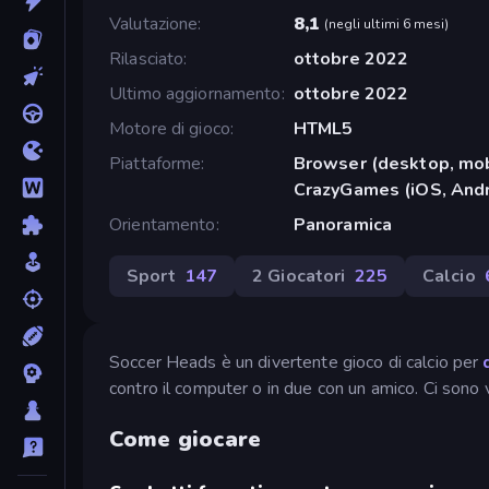
Valutazione
8,1
(
negli ultimi 6 mesi
)
Rilasciato
ottobre 2022
Ultimo aggiornamento
ottobre 2022
Motore di gioco
HTML5
Piattaforme
Browser (desktop, mob
CrazyGames (iOS, Andr
Orientamento
Panoramica
Sport
147
2 Giocatori
225
Calcio
Soccer Heads è un divertente gioco di calcio per
contro il computer o in due con un amico. Ci sono 
Come giocare