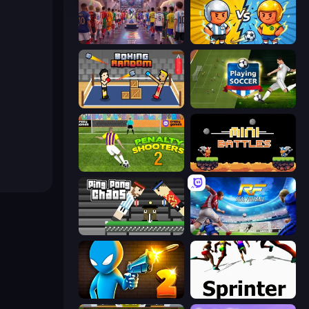
CG FC 26
Pocket Goal: World Cup
Boxing Random
Playing Soccer
Penalty Shooters 2
12 MiniBattles
Ping Pong Chaos
Real Football
Drunken Duel 2
Sprinter