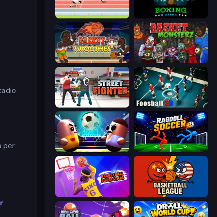
Sports Hero
Boxing Stars
Basket Swooshes Plus
Basket Monsterz
tadio
Street Fighter Simulator
Foosball 3D
a per
Pill Soccer
Ragdoll Soccer 2 Players
Basketball Superstars
Basketball League
r