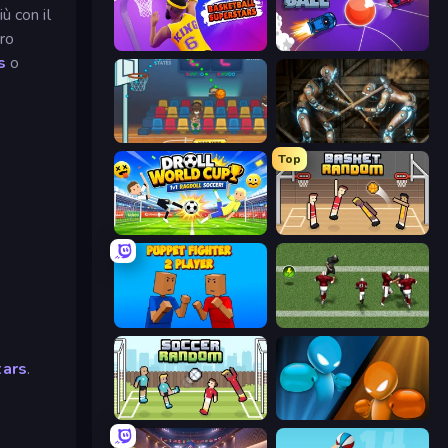
ù con il
ero
Basketball Superstars
Mini Car Ball
s
o
Basket Champs
Striker Dummies
Top
Droll World Cup
Basket Random
Puppet Fighter 2 Player
Return Man 2
tars
.
Soccer Random
Drunken Boxing