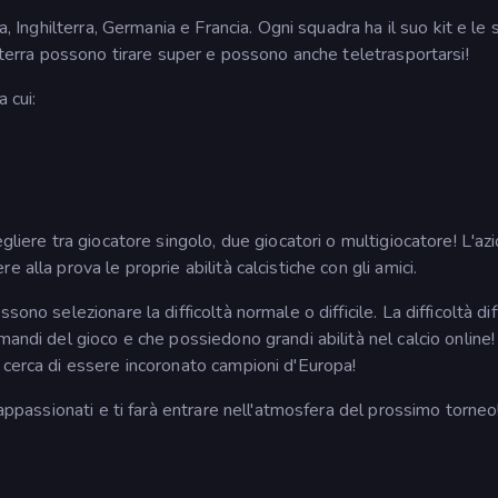
a, Inghilterra, Germania e Francia. Ogni squadra ha il suo kit e le 
ilterra possono tirare super e possono anche teletrasportarsi!
 cui:
gliere tra giocatore singolo, due giocatori o multigiocatore! L'az
 alla prova le proprie abilità calcistiche con gli amici.
no selezionare la difficoltà normale o difficile. La difficoltà diff
mandi del gioco e che possiedono grandi abilità nel calcio online!
 cerca di essere incoronato campioni d'Europa!
 appassionati e ti farà entrare nell'atmosfera del prossimo torneo