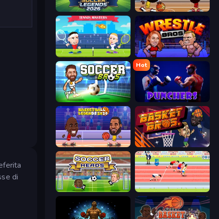
Soccer Legends 2026
Basketball Stars
Tennis Masters
Wrestle Bros
Hot
Soccer Bros
Punchers
Basketball Legends 2020
BasketBros
eferita
sse di
Soccer Heads
Sports Hero