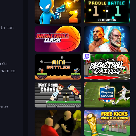
Drunken Duel 2
Paddle Battle
sta con
Basketball Clash
Fighter Legends Duo
 cui
dinamico
12 MiniBattles
Basketball Skills
arte
Ping Pong Chaos
Playing Soccer
Kuja
Free Kicks World Cup 2026