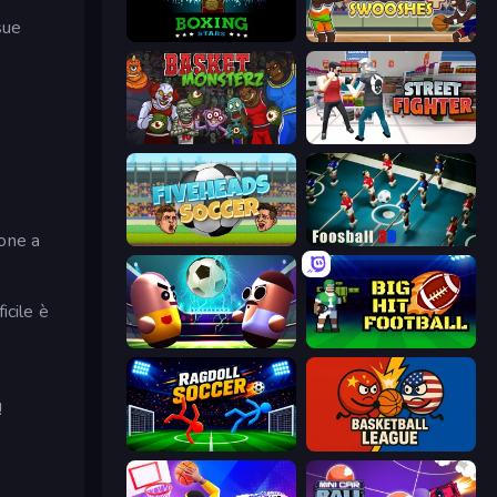
sue
Boxing Stars
Basket Swooshes Plus
Basket Monsterz
Street Fighter Simulator
ione a
Fiveheads Soccer
Foosball 3D
icile è
Pill Soccer
Big Hit Football
!
Ragdoll Soccer 2 Players
Basketball League