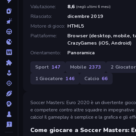
Valutazione
8,6
(
negli ultimi 6 mesi
)
Rilasciato
dicembre 2019
Motore di gioco
HTML5
Piattaforme
Browser (desktop, mobile, t
CrazyGames (iOS, Android)
Orientamento
Panoramica
Sport
147
Mobile
2373
2 Giocator
1 Giocatore
146
Calcio
66
Soccer Masters: Euro 2020 è un divertente gioco di 
e competere contro altre squadre in impegnative par
calcio! Il gameplay è semplice e la grafica e gli e
Come giocare a Soccer Masters: E