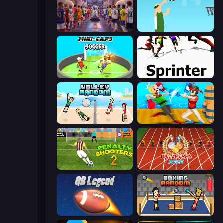
CG FC 26
Street Ball Jam
Mini-Caps: Soccer
Sprinter
Volley Random
Funny Ragdoll Wrestlers
Penalty Shooters 2
100 Meters Race
2 Minute Football QB Legend
Boxing Random