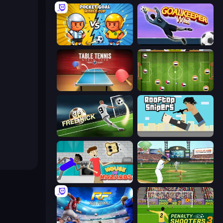
Pocket Goal: World Cup
Goalkeeper Wiz
Table Tennis World Tour
Soccer Challenge
Free Kick Classic (3D Free Kick)
Rooftop Snipers
House of Hazards
Baseball