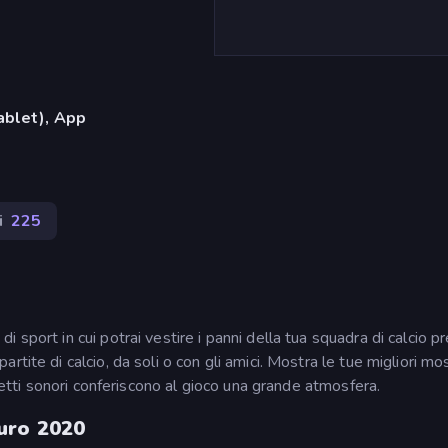
ablet), App
i
225
sport in cui potrai vestire i panni della tua squadra di calcio pr
tite di calcio, da soli o con gli amici. Mostra le tue migliori mo
ffetti sonori conferiscono al gioco una grande atmosfera.
uro 2020