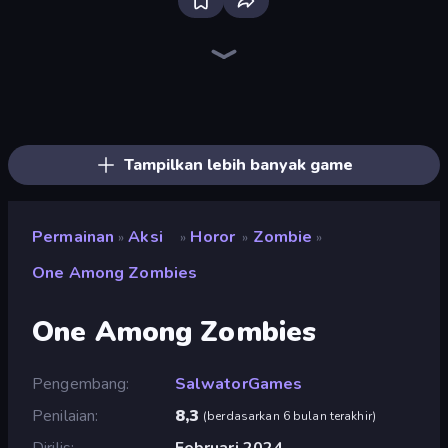
Throw a Lucky Block
Playground
Brainrot Arena Online
War the Knights
Stickman Kombat 2D
Fortzone Battle Royale
Stickman Epic
Stickman Rebirth
Stick Epic Fighter
Lime Playground Sandbox
Immortal: Dark Slayer
Lost Dungeon
Space Wars Battleground
99 Nights (Bloxd.io)
Mecha Allstars Battle Royale
Stickman King
Ships 3D
War Sea
Tampilkan lebih banyak game
Permainan
Aksi
Horor
Zombie
»
»
»
»
One Among Zombies
One Among Zombies
Pengembang
SalwatorGames
Penilaian
8,3
(
berdasarkan 6 bulan terakhir
)
Dirilis
Februari 2024