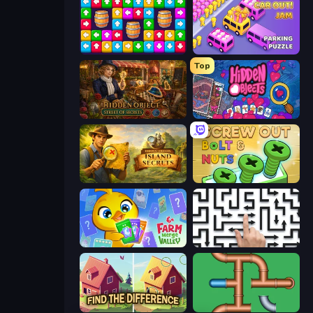
Tap Away Story
Car OUT! Jam Parking Puzzle
Top
Hidden Object: Street Of Secrets
Hidden Objects
Hidden Objects: Island Secrets
Screw Out: Bolts and Nuts
Farm Merge Valley
Arrow Escape: Puzzle
Find The Difference
Plumber Pipe Out