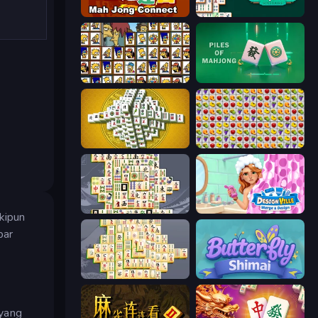
Mahjong Connect (Legacy)
Mahjongg Solitaire
Tiles of the Simpsons
Piles of Mahjong
Mahjong Tower
Same Game Fruit Collapse
Mahjong Titans
Designville: Merge & Design
kipun
bar
Mahjong Online
Butterfly Shimai
 yang