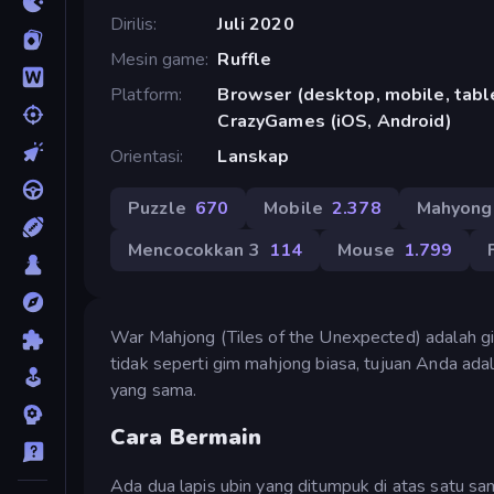
Dirilis
Juli 2020
Mesin game
Ruffle
Platform
Browser (desktop, mobile, table
CrazyGames (iOS, Android)
Orientasi
Lanskap
Puzzle
670
Mobile
2.378
Mahyong
Mencocokkan 3
114
Mouse
1.799
War Mahjong (Tiles of the Unexpected) adalah 
tidak seperti gim mahjong biasa, tujuan Anda a
yang sama.
Cara Bermain
Ada dua lapis ubin yang ditumpuk di atas satu s