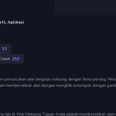
t), Aplikasi
37
Flash
153
gim pencocokan ubin bergaya mahjong dengan tema perang. Mes
dalah membersihkan ubin dengan mengklik kelompok dengan gam
ama lain di War Mahjong. Tujuan Anda adalah membersihkan ubin