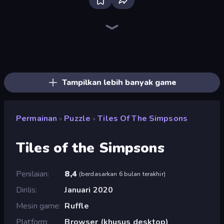
Piles of Mahjong
Arrow Escape
Skydom
Screw Out: Bolts and Nuts
Piece of Cake: Merge and Bake
Mahjongg Solitaire
Arrow Escape: Puzzle
Yarn Fever! Unravel Puzzle
Mahjong Puzzle: Tile Match
Skydom: Reforged
Goods Triple Match 3D
Mahjong Unlimited
Snake Out: Maze Escape
Color Water Sort 3D
Butterfly Shimai
War Mahjong
Mahjong Online
Sudoku Online
Tampilkan lebih banyak game
Permainan
Puzzle
Tiles Of The Simpsons
»
»
Tiles of the Simpsons
Penilaian
8,4
(
berdasarkan 6 bulan terakhir
)
Dirilis
Januari 2020
Mesin game
Ruffle
Platform
Browser (khusus desktop)