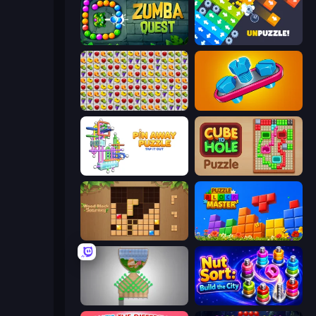
Zumba Quest
Unpuzzle: Tap Away Puzzle Game
Same Game Fruit Collapse
Unscrew Jam 3D
Pin Away Puzzle - Tap It Out
Cube to Hole Puzzle
Wood Block Journey
Puzzle Block Master
Pull the Pin
Nut Sort: Build the City