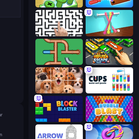
Screw Out: Bolts and Nuts
Wood Screw: Bolts Puzzle
Arrow Escape: Puzzle
Tangle Master
Plumber Pipe Out
Bus Escape: Clear Jam
Jigpic Solitaire
Cups - Water Sort Puzzle
ur
Block Blaster
Bubble Blast
n