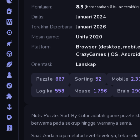
Penilaian
8,3
(
berdasarkan 6 bulan terakhir
)
Dirilis
Januari 2024
Terakhir Diperbarui
Januari 2026
Mesin game
Unity 2020
Platform
Browser (desktop, mobile,
CrazyGames (iOS, Android
Orientasi
Lanskap
Puzzle
667
Sorting
52
Mobile
2.3
Logika
558
Mouse
1.796
Brain
29
Nuts Puzzle: Sort By Color adalah game puzzle
berwarna pada sekrup hingga warnanya sama.
Saat Anda maju melalui level-levelnya, teka-te