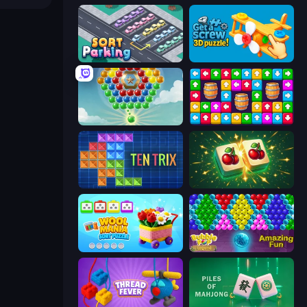
Sort Parking
Get a Screw: 3D Puzzle!
Little Fox: Bubble Spinner Pop
Tap Away Story
TenTrix
Mahjong Puzzle: Tile Match
Wool Mania - Sort Puzzle 3D
Bubble Pop Legend