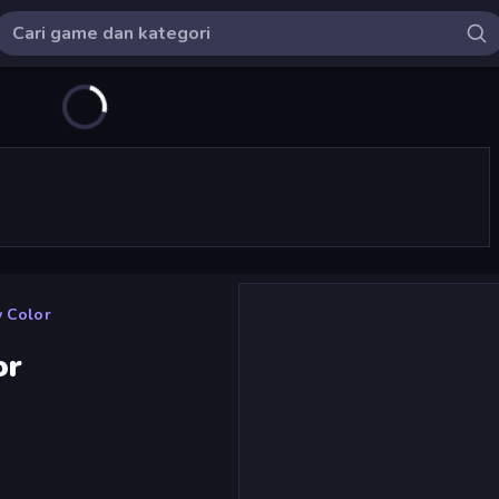
y Color
or