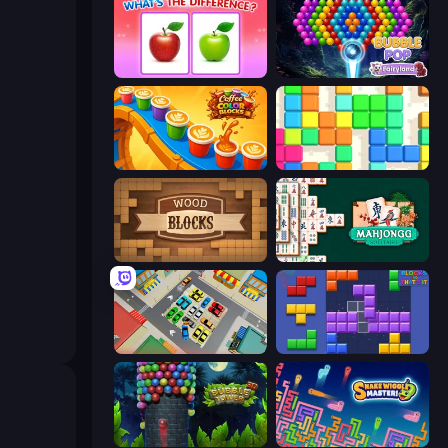
What's The Difference?
Bubble Pop Fairyland
Coffee Color Blocks
Blocks
Wood Blocks
Mahjongg Solitaire
Park Master: Car Parking Jam
Blocks and that’s it
Bubble Tower 3D
Snake Wiggle Master!