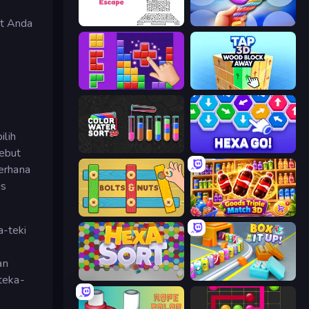
at Anda
Arrow Escape
Twisted Tangle
BlockBuster Puzzle
Tap 3D Wood Block Away
ilih
Color Water Sort 3D
Hexa GO!
sebut
erhana
is
Bolts and Nuts
Goods Triple Match 3D
a-teki
an
Hexa Sort
Box It Up
teka-