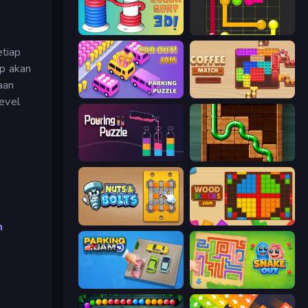
Rope Color Sort 3D
Flow Mania
etiap
up akan
aan
Car OUT! Jam Parking Puzzle
Coffee Match: Block Puzzle
evel
Pouring Puzzle
Pipe Puzzle
Nuts & Bolts: Unscrew Puzzle
Wood Blocks Jam
n
Parking Jam
Snake Out: Maze Escape