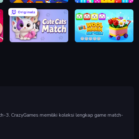
Cubica
Dice Puzzle
Originals
Cute Cats Match
Wool Mania - Sort Puzzle 3D
h-3. CrazyGames memiliki koleksi lengkap game match-