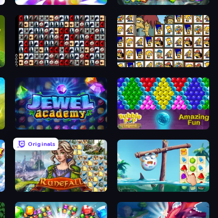
Match Arena
Forgotten Treasure 2
War Mahjong
Tiles of the Simpsons
Jewel Academy
Bubble Pop Legend
Originals
Runefall
Sugar Heroes