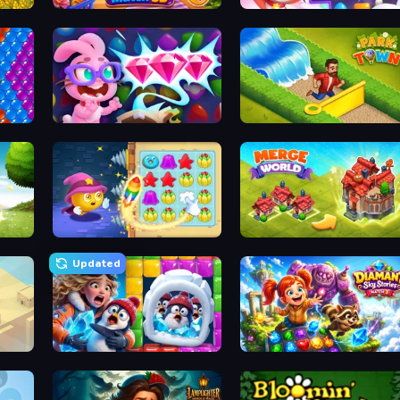
Goods Triple Match 3D
Skydom
Skydom: Reforged
Park Town
Candy Riddles
Merge World
Updated
Captain Blast
Diamant: Sky Stories Match 3