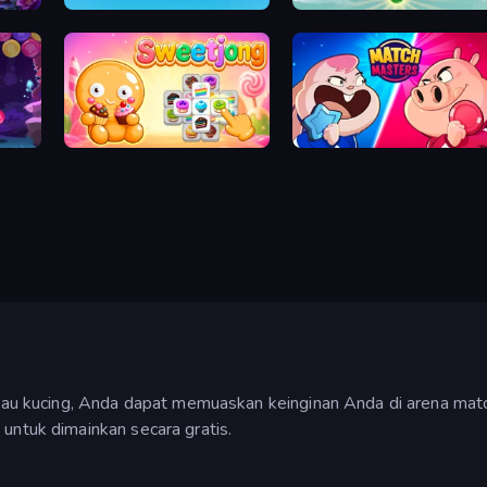
Tile Journey
Little Fox: Bubble Spinner Pop
Sweetjong
Match Masters
u kucing, Anda dapat memuaskan keinginan Anda di arena matc
 untuk dimainkan secara gratis.