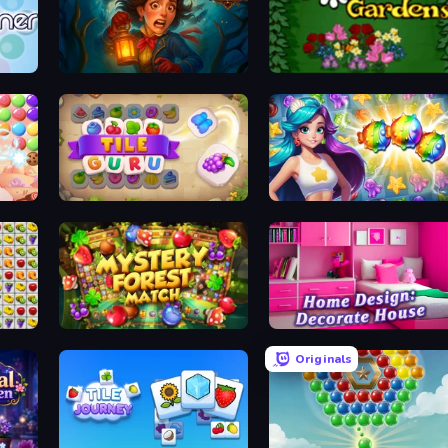
Lamplighter: Merge & Magic
Blooming Gardens
Tile Guru
Underwater Adventures: Match 3
e
Mystery Forest - Match 3
Home Design: Decorate House
Originals