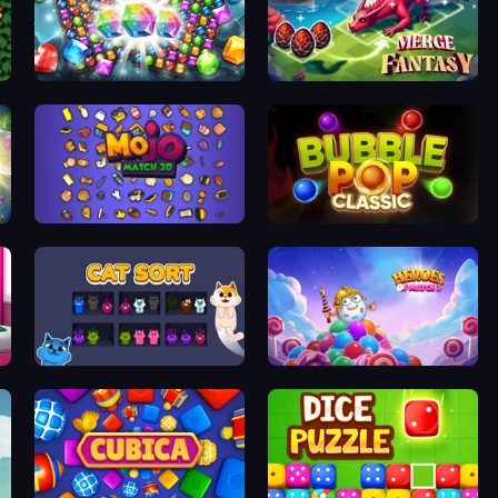
Diamond Dungeon: Match 3
Merge Fantasy
Mojo Match 3D
Bubble Pop Classic
Cat Sort
Heroes of Match 3