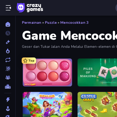
Permainan
»
Puzzle
»
Mencocokkan 3
Game Mencocok
Geser dan Tukar Jalan Anda Melalui Elemen-elemen di
Baru yang Sering Ditambah.
Top
Piece of Cake: Merge and Bake
Piles of Mahjong