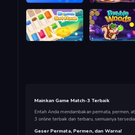
Blast Stack
My Petal Haven
iColorcoin: Sort Puzzle
Bubble Woods
Mainkan Game Match-3 Terbaik
Entah Anda mendambakan permata, permen, ata
3 online terbaik dan terbaru, semuanya tersedia
Geser Permata, Permen, dan Warna!