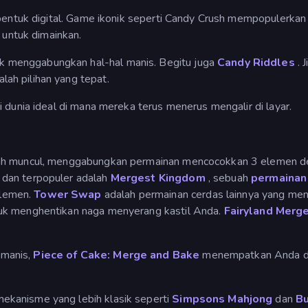
rbentuk digital. Game ikonik seperti Candy Crush mempopulerkan
f untuk dimainkan.
 menggabungkan hal-hal manis. Begitu juga
Candy Riddles
. 
lah pilihan yang tepat.
 dunia ideal di mana mereka terus menerus mengalir di layar.
lah muncul, menggabungkan permainan mencocokkan 3 elemen 
 dan terpopuler adalah
Mergest Kingdom
, sebuah
permaina
elemen.
Tower Swap
adalah permainan cerdas lainnya yang m
uk menghentikan naga menyerang kastil Anda.
Fairyland Merg
 manis,
Piece of Cake: Merge and Bake
menempatkan Anda da
kanisme yang lebih klasik seperti
Simpsons Mahjong
dan
Bu