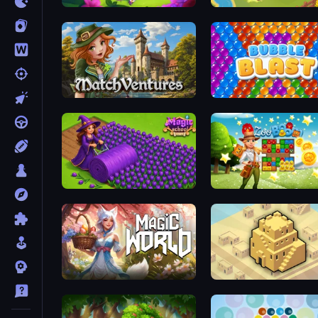
Fairyland Merge & Magic
Castle Craft
MatchVentures
Bubble Blast
Magic School
Zoo Boom
Magic World
City Blocks