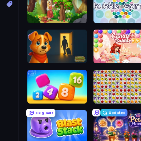
Northern Merge
Bubble Spinner
Ranch Adventures
Candy Bubble
Number Blast 2048
Same Game Fruit Collaps
Updated
Originals