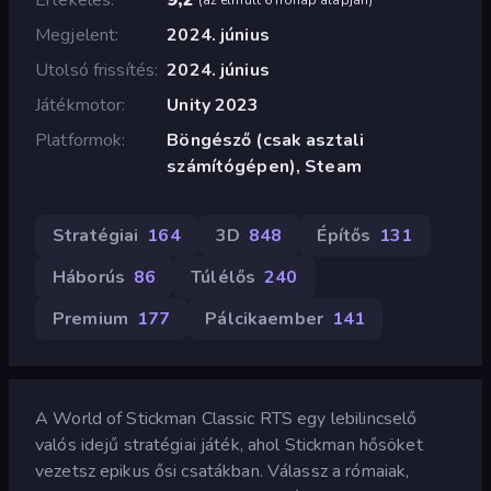
Megjelent
2024. június
Utolsó frissítés
2024. június
Játékmotor
Unity 2023
Platformok
Böngésző (csak asztali
számítógépen), Steam
Stratégiai
164
3D
848
Építős
131
Háborús
86
Túlélős
240
Premium
177
Pálcikaember
141
A World of Stickman Classic RTS egy lebilincselő
valós idejű stratégiai játék, ahol Stickman hősöket
vezetsz epikus ősi csatákban. Válassz a rómaiak,