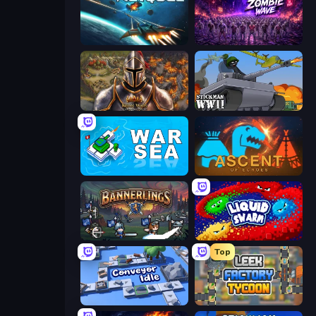
Netquel
Idle Zombie Wave: Survivors
Khan Wars
Stickman WW2
War Sea
Ascent of Echoes
Bannerlings
Liquid Swarm
Top
Conveyor Idle
Leek Factory Tycoon