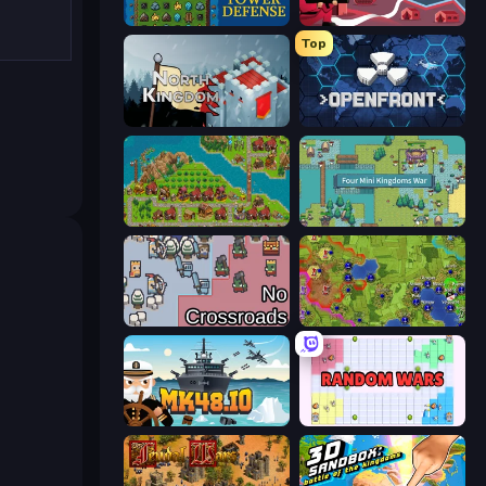
Tower Swap
Kiomet
Top
North Kingdom: Siege Castle
Openfront
City Idle
Four Mini Kingdoms War
No Crossroads
Hex Empire
Mk48.io
Random Wars