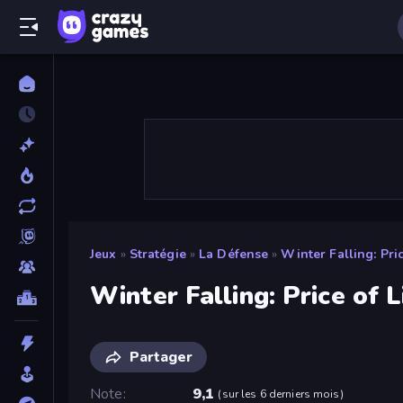
Jeux
»
Stratégie
»
La Défense
»
Winter Falling: Pric
Winter Falling: Price of L
Partager
Note
9,1
(
sur les 6 derniers mois
)