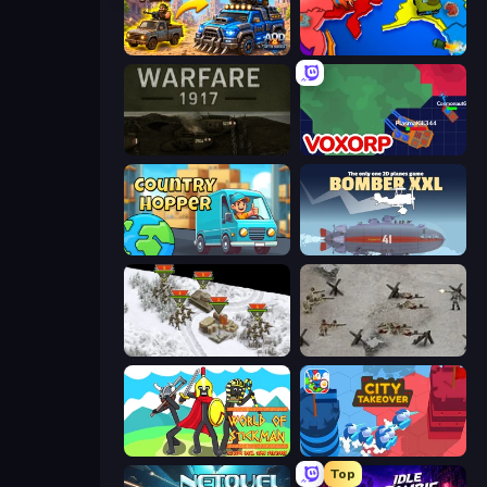
AOD - Art Of Defense
World Conqueror
Warfare 1917
Voxorp
Country Hopper
Bomber XXL
1941 Frozen Front
Warfare 1944
World of Stickman Classic RTS
City Takeover
Top