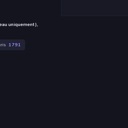
reau uniquement),
ris
1 791