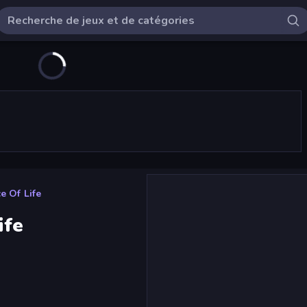
e Of Life
ife