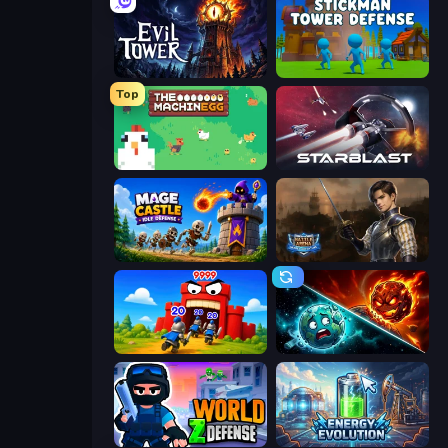
Evil Tower
Stickman Tower Defense Idle 3D
Top
The MachinEGG
StarBlast
Mage Castle Idle Defense
Battle Arena
TimeWarriors
PlanetCrush 2
World Z Defense - Zombie Defense
Energy Evolution