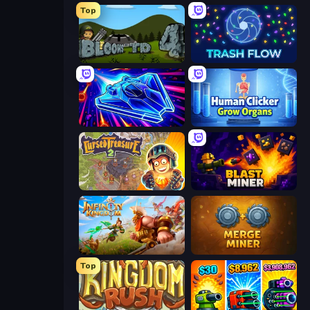
Top
Bloons Tower Defense 4
Trash Flow
Stellar Swarm
Human Clicker: Grow Organs
Cursed Treasure 2
Blast Miner
Infinity Kingdom
Merge Miner
Top