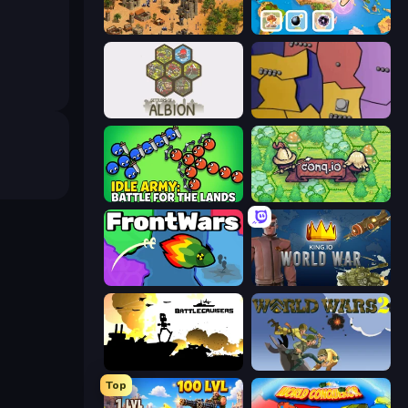
Feudal Wars
3D Sandbox: Battle of the Kingdoms
Settlers of Albion
Compact Conflict
Idle Army: Battle for the Lands
Conq.io
FrontWars.io
King.io World War
Battlecruisers
World Wars 2
Top