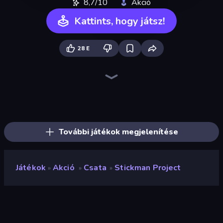
8,7/10
Akció
Kattints, hogy játsz!
28 E
Stickman Clash
Stickman Rebirth
Stickman Fighting: Super War
Stickman and Guns
Drunken Duel 2
Red Stickman vs Monster School
Drunken Boxing
Stickman battle 1-4 Players
Glowit - Two Players
Car Battle
Weapons and Ragdolls
12 MiniBattles
MiniBattles
Puppet Fighter 2 Player
Janissary Battles
Multiplayer Quick Tag
Stick Archers Battle
Getaway Shootout
További játékok megjelenítése
Játékok
Akció
Csata
Stickman Project
»
»
»
Stickman Project
Értékelés
8,7
(
az elmúlt 6 hónap alapján
)