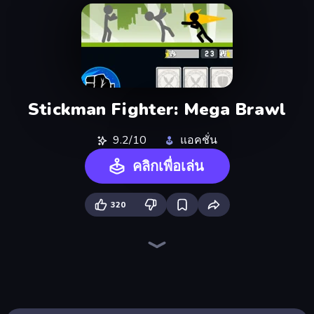
Stickman Fighter: Mega Brawl
9.2/10
แอคชั่น
คลิกเพื่อเล่น
320
Throw a Lucky Block
Stickman Kombat 2D
Stickman Clash
Brainrot Arena Online
Stickman Rebirth
Stickman Epic
Stickman Project
Stick Epic Fighter
Playground
Stickman King
Stickman Weapon Master
Ninja Hands 2
Mecha Allstars Battle Royale
Archers Random
3D Block Gladiator: Sword Draw
Robot Police Iron Panther
Lime Playground Sandbox
Fortzone Battle Royale