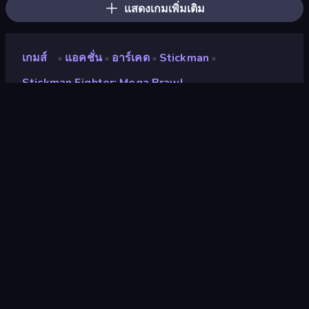
แสดงเกมเพิ่มเติม
เกมส์
แอคชั่น
อาร์เคด
Stickman
»
»
»
»
Stickman Fighter: Mega Brawl
Stickman Fighter: Mega
Brawl
นักพัฒนา
Playtouch
คะแนน
9.2
(
อ้างอิงจากข้อมูล 6 เดือนที่ผ่านมา
)
ปล่อยแล้ว
สิงหาคม 2563
เอ็นจิ้นเกม
Externally hosted (iframe)
แพลตฟอร์ม
เบราว์เซอร์ (เดสก์ท็อป มือถือ แท็บเล็ต),
แอป CrazyGames (iOS, Android), App
Store (Android)