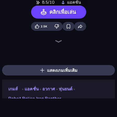
8.5/10
แอคชั่น
คลิกเพื่อเล่น
2.5K
Stickman Kombat 2D
Mecha Allstars Battle Royale
Animal DNA Run
Stickman Weapon Master
CyberShark
Ninja Hands 2
Professor Strange
Portal Escape
Iron Crusher
Auto Ninja
Summoner Master
Dragon Simulator 3D
CyberDino: T-Rex vs Robots
Magic Hands
CyberDino 3D
Robo Runner
Monster Box
Mind Controller
แสดงเกมเพิ่มเติม
เกมส์
แอคชั่น
อวกาศ
หุ่นยนต์
»
»
»
»
Robot Police Iron Panther
Robot Police Iron Panther