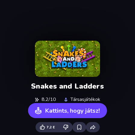
Snakes and Ladders
8,2/10
Társasjátékok
Kattints, hogy játsz!
7,2 E