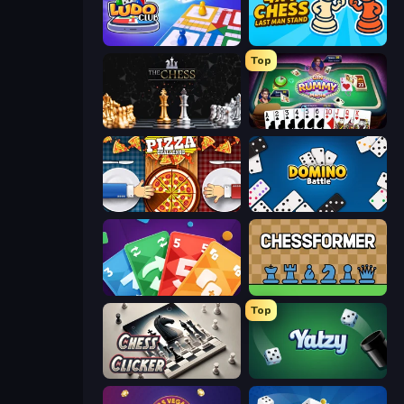
Ludo Club
4x4 Chess: Last Man Stand
Top
The Chess
Gin Rummy Mania
Pizza Challenge
Domino Battle
Foono Online Multiplayer
Chessformer
Top
Chess Clicker
Yatzy