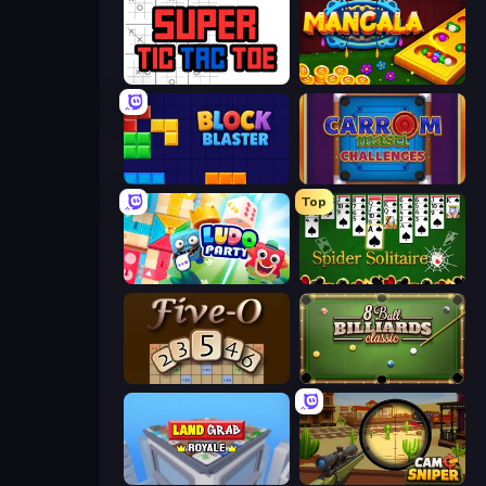
Super Tic Tac Toe
Mancala Online
Block Blaster
Carrom Masti Challenges
Top
Ludo Party
Spider Solitaire
Five-O
8 Ball Billiards Classic
Landgrab Royale
Camo Sniper