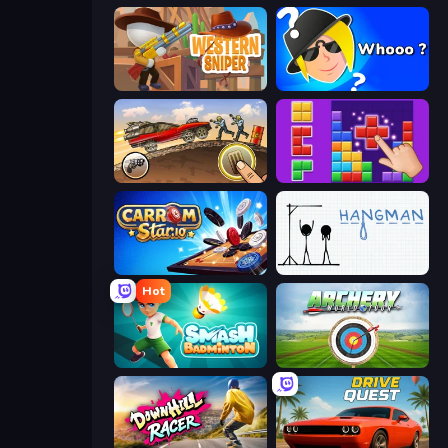
Western Sniper
Whooo?
Earn to Die: Zombie Ride
BlockBuster Puzzle
Carrom Stars.io
Hangman
Hot
Smash Badminton
Archery World Tour