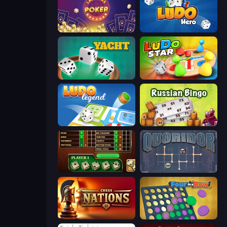
Las Vegas Poker
Ludo Hero
Yacht
Ludo Star League
Ludo Legend
Russian Bingo
Yahtzee Online
Quoridor Online
Chess Nations
Four in a Row