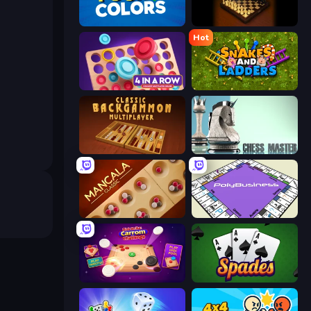
Uno
Master Chess
Hot
Connect 4 Online Multiplayer
Serpents et échelles
Backgammon Online
Chess Master
Mancala Classic
PolyBusiness (Unofficial Monopoly)
Disk Strike: Carrom Challenge
Spades