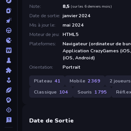
Note
8,5
(
sur les 6 derniers mois
)
Date de sortie
janvier 2024
Mis à jour le
mai 2024
Moteur de jeu
HTML5
Plateformes
Navigateur (ordinateur de bur
Application CrazyGames (iOS,
(iOS, Android)
Orientation
Portrait
Plateau
41
Mobile
2 369
2 joueurs
Classique
104
Souris
1 795
Réflex
Date de Sortie