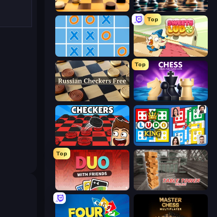
English Checkers Free
Chess Free
Top
Morpion
Sweety Ludo
Top
Russian Checkers Free
Chess Online Multiplayer
Checkers & Draughts Multiplayer
Ludo King
Top
DUO With Friends
Table Tower Online